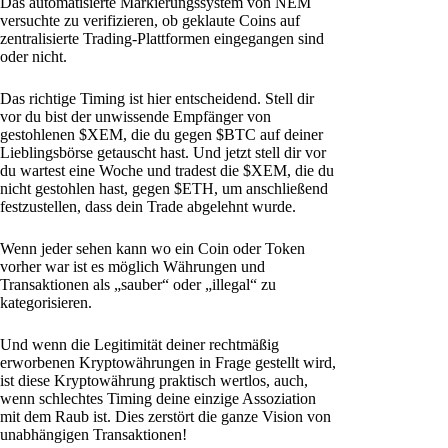
Das automatisierte Markierungssystem von NEM
versuchte zu verifizieren, ob geklaute Coins auf
zentralisierte Trading-Plattformen eingegangen sind
oder nicht.
Das richtige Timing ist hier entscheidend. Stell dir
vor du bist der unwissende Empfänger von
gestohlenen $XEM, die du gegen $BTC auf deiner
Lieblingsbörse getauscht hast. Und jetzt stell dir vor
du wartest eine Woche und tradest die $XEM, die du
nicht gestohlen hast, gegen $ETH, um anschließend
festzustellen, dass dein Trade abgelehnt wurde.
Wenn jeder sehen kann wo ein Coin oder Token
vorher war ist es möglich Währungen und
Transaktionen als „sauber“ oder „illegal“ zu
kategorisieren.
Und wenn die Legitimität deiner rechtmäßig
erworbenen Kryptowährungen in Frage gestellt wird,
ist diese Kryptowährung praktisch wertlos, auch,
wenn schlechtes Timing deine einzige Assoziation
mit dem Raub ist. Dies zerstört die ganze Vision von
unabhängigen Transaktionen!