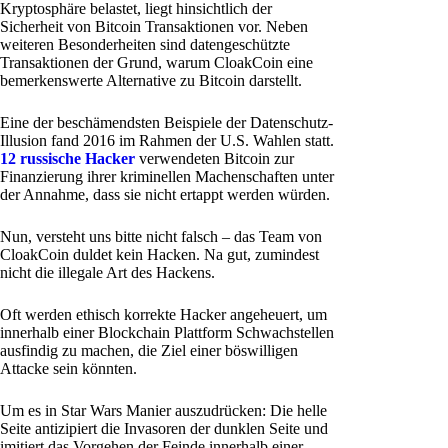
Kryptosphäre belastet, liegt hinsichtlich der
Sicherheit von Bitcoin Transaktionen vor. Neben
weiteren Besonderheiten sind datengeschützte
Transaktionen der Grund, warum CloakCoin eine
bemerkenswerte Alternative zu Bitcoin darstellt.
Eine der beschämendsten Beispiele der Datenschutz-
Illusion fand 2016 im Rahmen der U.S. Wahlen statt.
12 russische Hacker
verwendeten Bitcoin zur
Finanzierung ihrer kriminellen Machenschaften unter
der Annahme, dass sie nicht ertappt werden würden.
Nun, versteht uns bitte nicht falsch – das Team von
CloakCoin duldet kein Hacken. Na gut, zumindest
nicht die illegale Art des Hackens.
Oft werden ethisch korrekte Hacker angeheuert, um
innerhalb einer Blockchain Plattform Schwachstellen
ausfindig zu machen, die Ziel einer böswilligen
Attacke sein könnten.
Um es in Star Wars Manier auszudrücken: Die helle
Seite antizipiert die Invasoren der dunklen Seite und
imitiert das Vorgehen der Feinde innerhalb einer