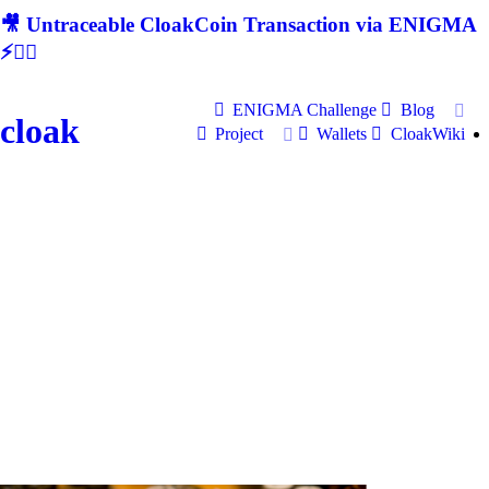
🎥 Untraceable CloakCoin Transaction via ENIGMA
⚡🕵‍♂
ENIGMA Challenge
Blog
cloak
Project
Wallets
CloakWiki