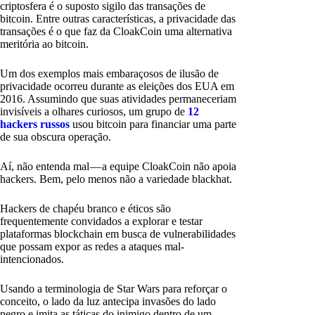
criptosfera é o suposto sigilo das transações de
bitcoin. Entre outras características, a privacidade das
transações é o que faz da CloakCoin uma alternativa
meritória ao bitcoin.
Um dos exemplos mais embaraçosos de ilusão de
privacidade ocorreu durante as eleições dos EUA em
2016. Assumindo que suas atividades permaneceriam
invisíveis a olhares curiosos, um grupo de
12
hackers russos
usou bitcoin para financiar uma parte
de sua obscura operação.
Aí, não entenda mal — a equipe CloakCoin não apoia
hackers. Bem, pelo menos não a variedade blackhat.
Hackers de chapéu branco e éticos são
frequentemente convidados a explorar e testar
plataformas blockchain em busca de vulnerabilidades
que possam expor as redes a ataques mal-
intencionados.
Usando a terminologia de Star Wars para reforçar o
conceito, o lado da luz antecipa invasões do lado
negro e imita as táticas do inimigo dentro de um