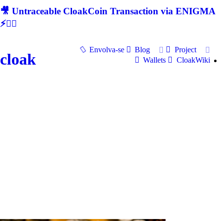
🎥 Untraceable CloakCoin Transaction via ENIGMA
⚡🕵‍♂
Envolva-se
Blog
Project
cloak
Wallets
CloakWiki