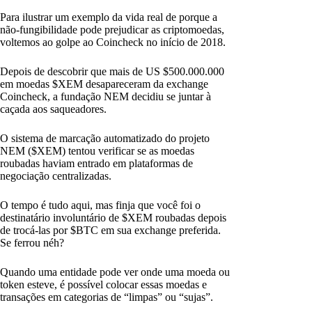
Para ilustrar um exemplo da vida real de porque a
não-fungibilidade pode prejudicar as criptomoedas,
voltemos ao golpe ao Coincheck no início de 2018.
Depois de descobrir que mais de US $500.000.000
em moedas $XEM desapareceram da exchange
Coincheck, a fundação NEM decidiu se juntar à
caçada aos saqueadores.
O sistema de marcação automatizado do projeto
NEM ($XEM) tentou verificar se as moedas
roubadas haviam entrado em plataformas de
negociação centralizadas.
O tempo é tudo aqui, mas finja que você foi o
destinatário involuntário de $XEM roubadas depois
de trocá-las por $BTC em sua exchange preferida.
Se ferrou néh?
Quando uma entidade pode ver onde uma moeda ou
token esteve, é possível colocar essas moedas e
transações em categorias de “limpas” ou “sujas”.