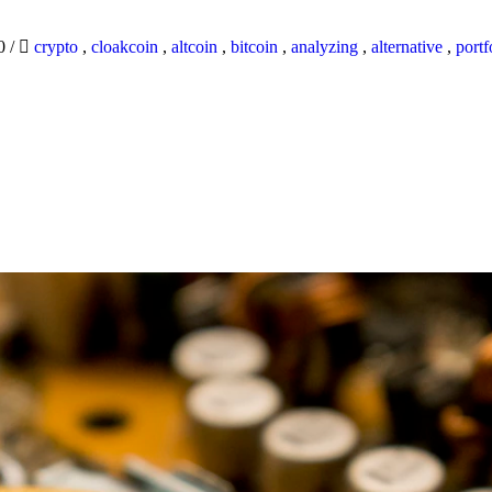
20
/
crypto
,
cloakcoin
,
altcoin
,
bitcoin
,
analyzing
,
alternative
,
portf