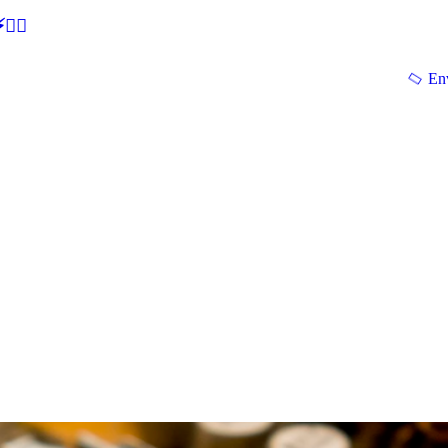
🕵‍♂
En