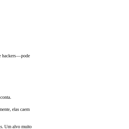
e hackers — pode
 conta.
mente, elas caem
ns. Um alvo muito