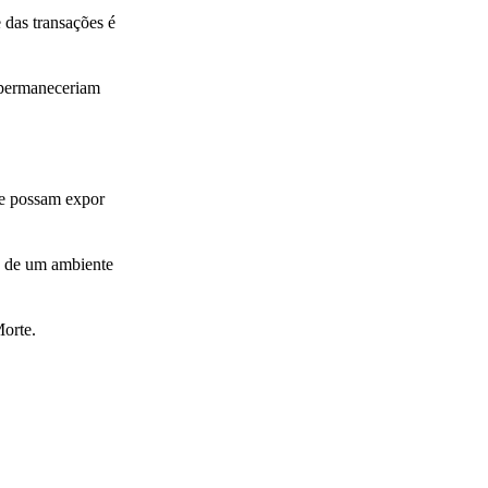
 das transações é
 permaneceriam
ue possam expor
ro de um ambiente
Morte.