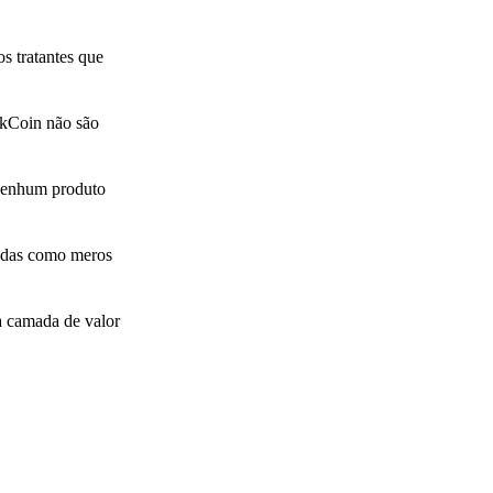
os tratantes que
akCoin não são
 nenhum produto
oedas como meros
a camada de valor