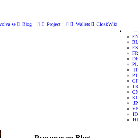
volva-se
Blog
Project
Wallets
CloakWiki
E
R
ES
F
D
PL
IT
PT
G
T
C
K
JP
V
ID
HI
Procurar no Blog