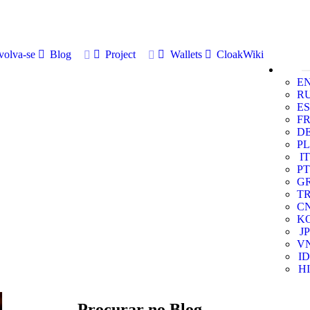
volva-se
Blog
Project
Wallets
CloakWiki
E
R
ES
F
D
PL
IT
PT
G
T
C
K
JP
V
ID
HI
Procurar no Blog