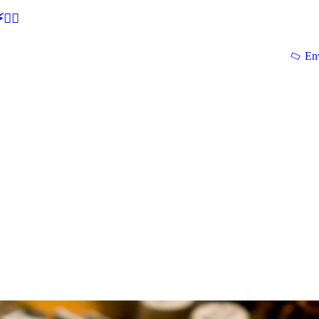
🕵‍♂
En