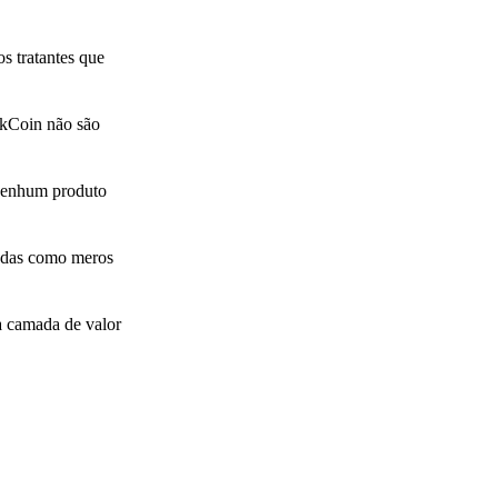
os tratantes que
akCoin não são
 nenhum produto
oedas como meros
a camada de valor