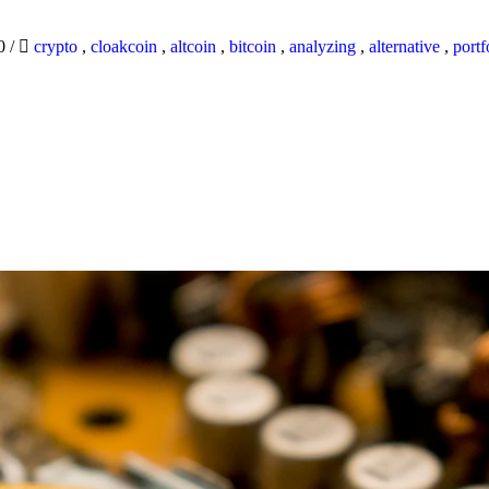
20
/
crypto
,
cloakcoin
,
altcoin
,
bitcoin
,
analyzing
,
alternative
,
portf