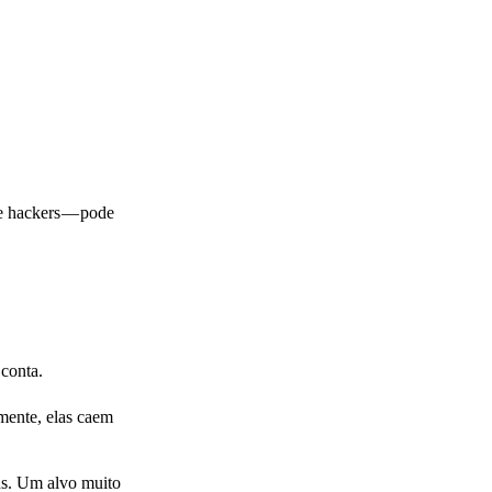
e hackers — pode
 conta.
mente, elas caem
ns. Um alvo muito