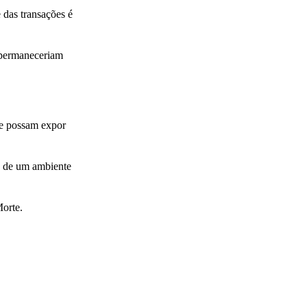
 das transações é
 permaneceriam
ue possam expor
ro de um ambiente
Morte.