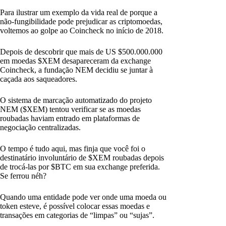
Para ilustrar um exemplo da vida real de porque a
não-fungibilidade pode prejudicar as criptomoedas,
voltemos ao golpe ao Coincheck no início de 2018.
Depois de descobrir que mais de US $500.000.000
em moedas $XEM desapareceram da exchange
Coincheck, a fundação NEM decidiu se juntar à
caçada aos saqueadores.
O sistema de marcação automatizado do projeto
NEM ($XEM) tentou verificar se as moedas
roubadas haviam entrado em plataformas de
negociação centralizadas.
O tempo é tudo aqui, mas finja que você foi o
destinatário involuntário de $XEM roubadas depois
de trocá-las por $BTC em sua exchange preferida.
Se ferrou néh?
Quando uma entidade pode ver onde uma moeda ou
token esteve, é possível colocar essas moedas e
transações em categorias de “limpas” ou “sujas”.