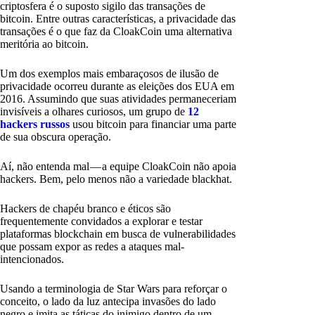
criptosfera é o suposto sigilo das transações de
bitcoin. Entre outras características, a privacidade das
transações é o que faz da CloakCoin uma alternativa
meritória ao bitcoin.
Um dos exemplos mais embaraçosos de ilusão de
privacidade ocorreu durante as eleições dos EUA em
2016. Assumindo que suas atividades permaneceriam
invisíveis a olhares curiosos, um grupo de
12
hackers russos
usou bitcoin para financiar uma parte
de sua obscura operação.
Aí, não entenda mal — a equipe CloakCoin não apoia
hackers. Bem, pelo menos não a variedade blackhat.
Hackers de chapéu branco e éticos são
frequentemente convidados a explorar e testar
plataformas blockchain em busca de vulnerabilidades
que possam expor as redes a ataques mal-
intencionados.
Usando a terminologia de Star Wars para reforçar o
conceito, o lado da luz antecipa invasões do lado
negro e imita as táticas do inimigo dentro de um