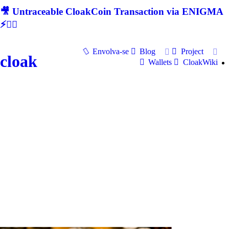
🎥 Untraceable CloakCoin Transaction via ENIGMA
⚡🕵‍♂
Envolva-se
Blog
Project
cloak
Wallets
CloakWiki