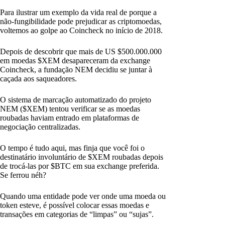
Para ilustrar um exemplo da vida real de porque a
não-fungibilidade pode prejudicar as criptomoedas,
voltemos ao golpe ao Coincheck no início de 2018.
Depois de descobrir que mais de US $500.000.000
em moedas $XEM desapareceram da exchange
Coincheck, a fundação NEM decidiu se juntar à
caçada aos saqueadores.
O sistema de marcação automatizado do projeto
NEM ($XEM) tentou verificar se as moedas
roubadas haviam entrado em plataformas de
negociação centralizadas.
O tempo é tudo aqui, mas finja que você foi o
destinatário involuntário de $XEM roubadas depois
de trocá-las por $BTC em sua exchange preferida.
Se ferrou néh?
Quando uma entidade pode ver onde uma moeda ou
token esteve, é possível colocar essas moedas e
transações em categorias de “limpas” ou “sujas”.