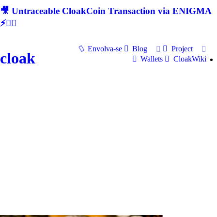
🎥 Untraceable CloakCoin Transaction via ENIGMA
⚡🕵‍♂
Envolva-se
Blog
Project
cloak
Wallets
CloakWiki