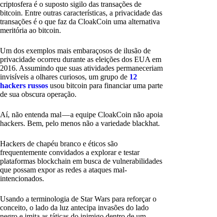
criptosfera é o suposto sigilo das transações de
bitcoin. Entre outras características, a privacidade das
transações é o que faz da CloakCoin uma alternativa
meritória ao bitcoin.
Um dos exemplos mais embaraçosos de ilusão de
privacidade ocorreu durante as eleições dos EUA em
2016. Assumindo que suas atividades permaneceriam
invisíveis a olhares curiosos, um grupo de
12
hackers russos
usou bitcoin para financiar uma parte
de sua obscura operação.
Aí, não entenda mal — a equipe CloakCoin não apoia
hackers. Bem, pelo menos não a variedade blackhat.
Hackers de chapéu branco e éticos são
frequentemente convidados a explorar e testar
plataformas blockchain em busca de vulnerabilidades
que possam expor as redes a ataques mal-
intencionados.
Usando a terminologia de Star Wars para reforçar o
conceito, o lado da luz antecipa invasões do lado
negro e imita as táticas do inimigo dentro de um