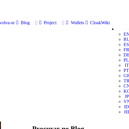
volva-se
Blog
Project
Wallets
CloakWiki
E
R
ES
F
D
PL
IT
PT
G
T
C
K
JP
V
ID
HI
Procurar no Blog