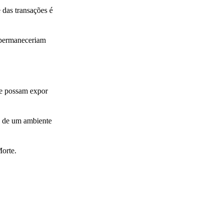
 das transações é
 permaneceriam
ue possam expor
ro de um ambiente
Morte.