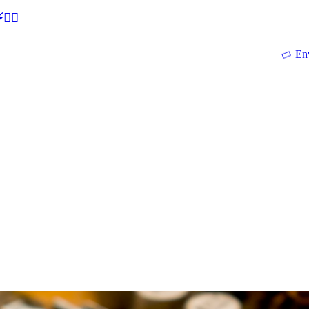
🕵‍♂
En