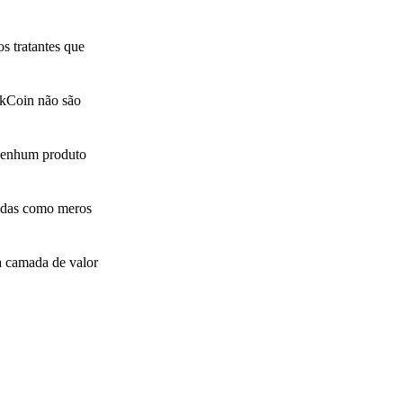
os tratantes que
akCoin não são
 nenhum produto
oedas como meros
a camada de valor