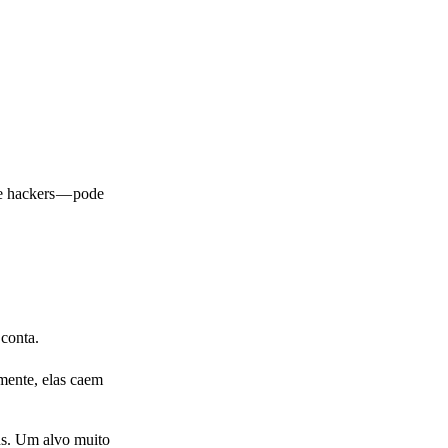
e hackers — pode
 conta.
mente, elas caem
ns. Um alvo muito