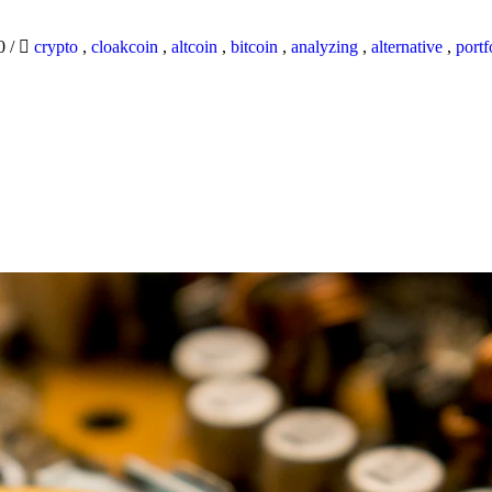
20
/
crypto
,
cloakcoin
,
altcoin
,
bitcoin
,
analyzing
,
alternative
,
portf