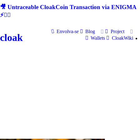
🎥 Untraceable CloakCoin Transaction via ENIGMA
⚡🕵‍♂
Envolva-se
Blog
Project
cloak
Wallets
CloakWiki