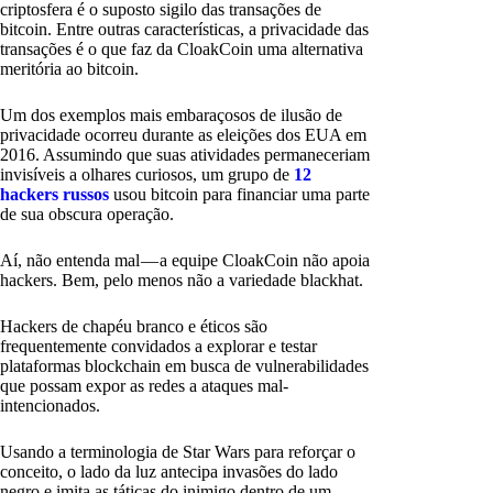
criptosfera é o suposto sigilo das transações de
bitcoin. Entre outras características, a privacidade das
transações é o que faz da CloakCoin uma alternativa
meritória ao bitcoin.
Um dos exemplos mais embaraçosos de ilusão de
privacidade ocorreu durante as eleições dos EUA em
2016. Assumindo que suas atividades permaneceriam
invisíveis a olhares curiosos, um grupo de
12
hackers russos
usou bitcoin para financiar uma parte
de sua obscura operação.
Aí, não entenda mal — a equipe CloakCoin não apoia
hackers. Bem, pelo menos não a variedade blackhat.
Hackers de chapéu branco e éticos são
frequentemente convidados a explorar e testar
plataformas blockchain em busca de vulnerabilidades
que possam expor as redes a ataques mal-
intencionados.
Usando a terminologia de Star Wars para reforçar o
conceito, o lado da luz antecipa invasões do lado
negro e imita as táticas do inimigo dentro de um