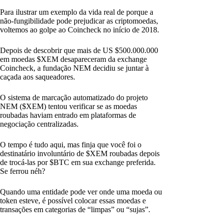
Para ilustrar um exemplo da vida real de porque a
não-fungibilidade pode prejudicar as criptomoedas,
voltemos ao golpe ao Coincheck no início de 2018.
Depois de descobrir que mais de US $500.000.000
em moedas $XEM desapareceram da exchange
Coincheck, a fundação NEM decidiu se juntar à
caçada aos saqueadores.
O sistema de marcação automatizado do projeto
NEM ($XEM) tentou verificar se as moedas
roubadas haviam entrado em plataformas de
negociação centralizadas.
O tempo é tudo aqui, mas finja que você foi o
destinatário involuntário de $XEM roubadas depois
de trocá-las por $BTC em sua exchange preferida.
Se ferrou néh?
Quando uma entidade pode ver onde uma moeda ou
token esteve, é possível colocar essas moedas e
transações em categorias de “limpas” ou “sujas”.