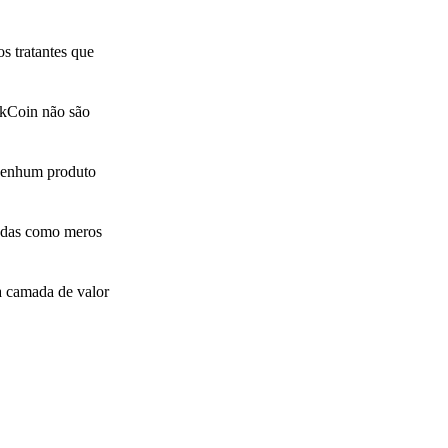
os tratantes que
akCoin não são
 nenhum produto
oedas como meros
a camada de valor