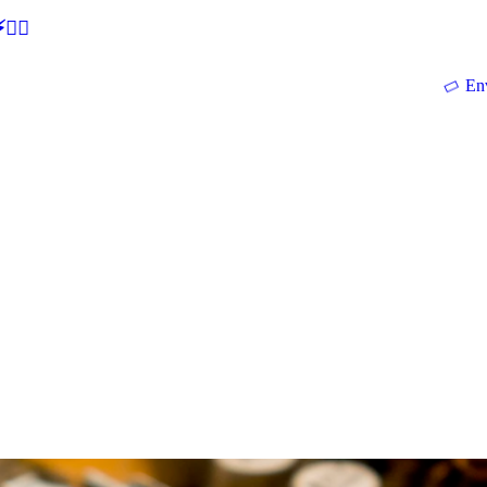
🕵‍♂
En