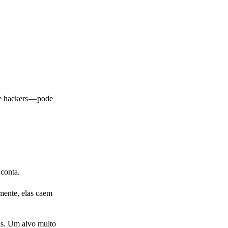
e hackers — pode
 conta.
mente, elas caem
ns. Um alvo muito