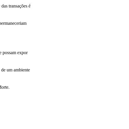
 das transações é
 permaneceriam
ue possam expor
ro de um ambiente
Morte.