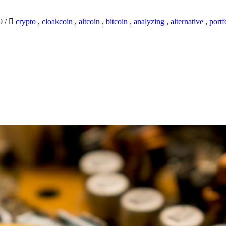
20
/
crypto
,
cloakcoin
,
altcoin
,
bitcoin
,
analyzing
,
alternative
,
portf