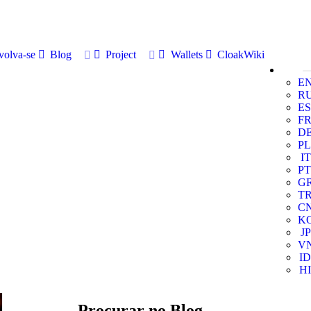
volva-se
Blog
Project
Wallets
CloakWiki
E
R
ES
F
D
PL
IT
PT
G
T
C
K
JP
V
ID
HI
Procurar no Blog