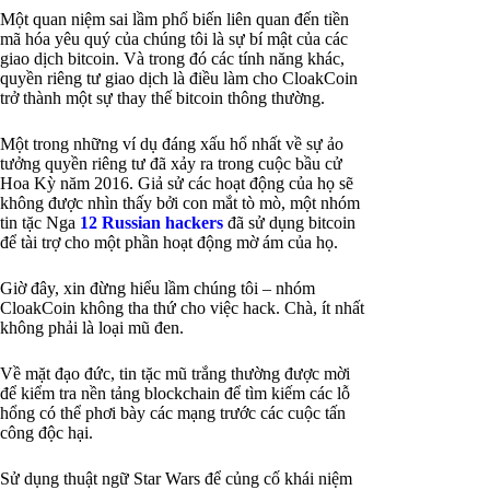
Một quan niệm sai lầm phổ biến liên quan đến tiền
mã hóa yêu quý của chúng tôi là sự bí mật của các
giao dịch bitcoin. Và trong đó các tính năng khác,
quyền riêng tư giao dịch là điều làm cho CloakCoin
trở thành một sự thay thế bitcoin thông thường.
Một trong những ví dụ đáng xấu hổ nhất về sự ảo
tưởng quyền riêng tư đã xảy ra trong cuộc bầu cử
Hoa Kỳ năm 2016. Giả sử các hoạt động của họ sẽ
không được nhìn thấy bởi con mắt tò mò, một nhóm
tin tặc Nga
12 Russian hackers
đã sử dụng bitcoin
để tài trợ cho một phần hoạt động mờ ám của họ.
Giờ đây, xin đừng hiểu lầm chúng tôi – nhóm
CloakCoin không tha thứ cho việc hack. Chà, ít nhất
không phải là loại mũ đen.
Về mặt đạo đức, tin tặc mũ trắng thường được mời
để kiểm tra nền tảng blockchain để tìm kiếm các lỗ
hổng có thể phơi bày các mạng trước các cuộc tấn
công độc hại.
Sử dụng thuật ngữ Star Wars để củng cố khái niệm