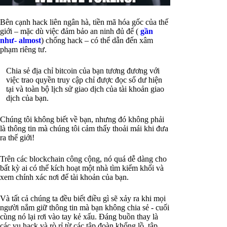
Bên cạnh hack liên ngân hà, tiền mã hóa gốc của thế
giới – mặc dù việc đảm bảo an ninh đủ để (
gần
như- almost
) chống hack – có thể dẫn đến xâm
phạm riêng tư.
Chia sẻ địa chỉ bitcoin của bạn tương đương với
việc trao quyền truy cập chỉ được đọc số dư hiện
tại và toàn bộ lịch sử giao dịch của tài khoản giao
dịch của bạn.
Chúng tôi không biết về bạn, nhưng đó không phải
là thông tin mà chúng tôi cảm thấy thoải mái khi đưa
ra thế giới!
Trên các blockchain công cộng, nó quá dễ dàng cho
bất kỳ ai có thể kích hoạt một nhà tìm kiếm khối và
xem chính xác nơi để tài khoản của bạn.
Và tất cả chúng ta đều biết điều gì sẽ xảy ra khi mọi
người nắm giữ thông tin mà bạn không chia sẻ - cuối
cùng nó lại rơi vào tay kẻ xấu. Đáng buồn thay là
các vụ hack và rò rỉ từ các tập đoàn khổng lồ, tập