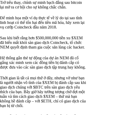
Trớ trêu thay, chính sự minh bạch đằng sau bitcoin
lại mở ra cơ hội cho sự không chắc chắn.
Để minh họa một ví dụ thực tế về lý do tại sao tính
linh hoạt có thể tổn hại đến tiền mã hóa, hãy xem lại
vụ cướp Coincheck đầu năm 2018.
Sau khi biết rằng hơn $500,000,000 tiền xu $XEM
đã biến mất khỏi sàn giao dịch Coincheck, tổ chức
NEM quyết định tham gia cuộc săn lùng các hacker.
Hệ thống gắn thẻ tự động của dự án NEM đã cố
gắng xác minh xem các đồng tiền bị đánh cắp có
được đưa vào các sàn giao dịch tập trung hay không.
Thời gian là tất cả mọi thứ ở đây, nhưng vờ như bạn
là người nhận vô tình của $XEM bị đánh cắp sau khi
giao dịch chúng với $BTC trên sàn giao dịch yêu
thích của bạn. Bây giờ hãy tưởng tượng chờ đợi một
tuần và tìm cách giao dịch $XEM – thứ mà bạn
không hề đánh cắp – với $ETH, chỉ có giao dịch của
bạn bị từ chối.