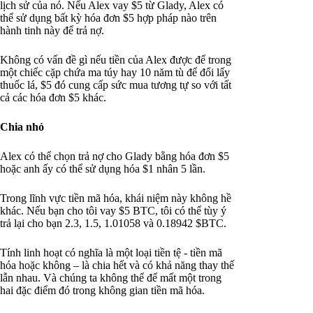
lịch sử của nó. Nếu Alex vay $5 từ Glady, Alex có
thể sử dụng bất kỳ hóa đơn $5 hợp pháp nào trên
hành tinh này để trả nợ.
Không có vấn đề gì nếu tiền của Alex được để trong
một chiếc cặp chứa ma túy hay 10 năm tù để đổi lấy
thuốc lá, $5 đó cung cấp sức mua tương tự so với tất
cả các hóa đơn $5 khác.
Chia nhỏ
Alex có thể chọn trả nợ cho Glady bằng hóa đơn $5
hoặc anh ấy có thể sử dụng hóa $1 nhân 5 lần.
Trong lĩnh vực tiền mã hóa, khái niệm này không hề
khác. Nếu bạn cho tôi vay $5 BTC, tôi có thể tùy ý
trả lại cho bạn 2.3, 1.5, 1.01058 và 0.18942 $BTC.
Tính linh hoạt có nghĩa là một loại tiền tệ - tiền mã
hóa hoặc không – là chia hết và có khả năng thay thế
lẫn nhau. Và chúng ta không thể để mất một trong
hai đặc điểm đó trong không gian tiền mã hóa.