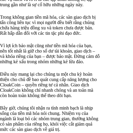
trung gần như là sự cố hữu những ngày này.
Trong không gian tiền mã hóa, các sàn giao dịch bị
tấn công liên tục vì mọi người đều biết rằng chúng
chứa hàng triệu đồng xu và token chưa được bán.
Rất hấp dẫn đối với các tin tặc phi đạo đức.
Vì lợi ích bảo mật cũng như tiền mã hóa của bạn,
nên tốt nhất là giữ cho số dư tài khoản, giao dịch –
và khóa riêng của bạn – được bảo mật. Đừng cám dỗ
những kẻ xấu trong nhóm những kẻ lừa đảo.
Điều này mang lại cho chúng ta một chu kỳ hoàn
thiện cho chủ đề bao quát cung cấp năng lượng cho
CloakCoin – quyền riêng tư cá nhân. Giao dịch
CloakCoin không chỉ nhanh chóng và an toàn mà
còn hoàn toàn không thể theo dõi bạn.
Bây giờ, chúng tôi nhận ra tính minh bạch là nhịp
sống của tiền mã hóa nói chung. Nhiệm vụ của
ngành là loại bỏ các nhóm trung gian, thường không
có sản phẩm của riêng họ, khỏi việc cắt giảm quá
mức các sàn giao dịch về giá trị.