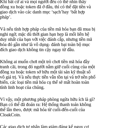
Khi bất cứ ai và mọi người đều có thể nhìn thấy
đồng xu hoặc token đã ở đâu, thì có thể đặt tiền và
giao dịch vào các danh mục ‘sạch’hay ‘bất hợp
pháp’.
Và nếu tính hợp pháp của tiền mã hóa bạn đã mua bị
nghi ngờ, mặc dù thời gian hạn hẹp là mối liên hệ
duy nhất của bạn với việc đánh cắp, nhưng tiền mã
hóa đó gần như là vô dụng- đánh bại toàn bộ mục
đích giao dịch không tin cậy ngay từ đầu.
Không ai muốn chơi một trò chơi tiền mã hóa đầy
tranh cãi, trong đó người nắm giữ cuối cùng của một
đồng xu hoặc token sở hữu một tài sản kỹ thuật số
vô giá trị. Và nếu thực tiễn vẫn tồn tại và trở nên phổ
biến, các loại tiền mã hóa cụ thể sẽ mất hoàn toàn
tính linh hoạt của chúng.
Vì vậy, một phương pháp phòng ngừa hữu ích là gì?
Bạn có thể đã đoán ra: Hệ thống thanh toán không
thể lần theo, được mã hóa từ cuối-đến-cuối của
CloakCoin.
Các giao dịch tư nhân làm giảm đáng kể nguy cơ