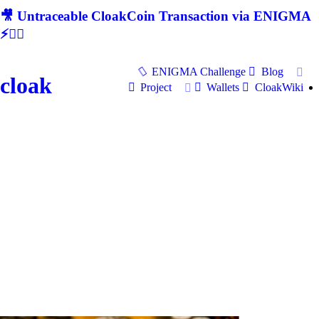
🎥 Untraceable CloakCoin Transaction via ENIGMA
⚡🕵‍♂
ENIGMA Challenge
Blog
cloak
Project
Wallets
CloakWiki