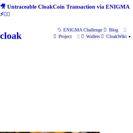
🎥 Untraceable CloakCoin Transaction via ENIGMA
⚡🕵‍♂
ENIGMA Challenge
Blog
cloak
Project
Wallets
CloakWiki