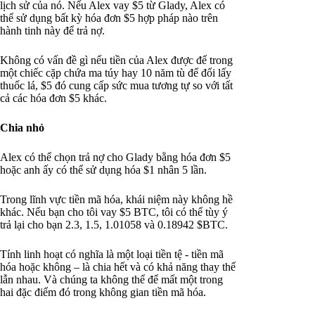
lịch sử của nó. Nếu Alex vay $5 từ Glady, Alex có
thể sử dụng bất kỳ hóa đơn $5 hợp pháp nào trên
hành tinh này để trả nợ.
Không có vấn đề gì nếu tiền của Alex được để trong
một chiếc cặp chứa ma túy hay 10 năm tù để đổi lấy
thuốc lá, $5 đó cung cấp sức mua tương tự so với tất
cả các hóa đơn $5 khác.
Chia nhỏ
Alex có thể chọn trả nợ cho Glady bằng hóa đơn $5
hoặc anh ấy có thể sử dụng hóa $1 nhân 5 lần.
Trong lĩnh vực tiền mã hóa, khái niệm này không hề
khác. Nếu bạn cho tôi vay $5 BTC, tôi có thể tùy ý
trả lại cho bạn 2.3, 1.5, 1.01058 và 0.18942 $BTC.
Tính linh hoạt có nghĩa là một loại tiền tệ - tiền mã
hóa hoặc không – là chia hết và có khả năng thay thế
lẫn nhau. Và chúng ta không thể để mất một trong
hai đặc điểm đó trong không gian tiền mã hóa.