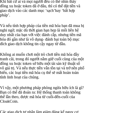
Khi bất cứ ai và mọi người đều có thể nhìn thấy
đồng xu hoặc token đã ở đâu, thì có thể đặt tiền và
giao dịch vào các danh mục ‘sạch’hay ‘bất hợp
pháp’.
Và nếu tính hợp pháp của tiền mã hóa bạn đã mua bị
nghi ngờ, mặc dù thời gian hạn hẹp là mối liên hệ
duy nhất của bạn với việc đánh cắp, nhưng tiền mã
hóa đó gần như là vô dụng- đánh bại toàn bộ mục
đích giao dịch không tin cậy ngay từ đầu.
Không ai muốn chơi một trò chơi tiền mã hóa đầy
tranh cãi, trong đó người nắm giữ cuối cùng của một
đồng xu hoặc token sở hữu một tài sản kỹ thuật số
vô giá trị. Và nếu thực tiễn vẫn tồn tại và trở nên phổ
biến, các loại tiền mã hóa cụ thể sẽ mất hoàn toàn
tính linh hoạt của chúng.
Vì vậy, một phương pháp phòng ngừa hữu ích là gì?
Bạn có thể đã đoán ra: Hệ thống thanh toán không
thể lần theo, được mã hóa từ cuối-đến-cuối của
CloakCoin.
Các giao dịch tư nhân làm giảm đáng kể nguy cơ