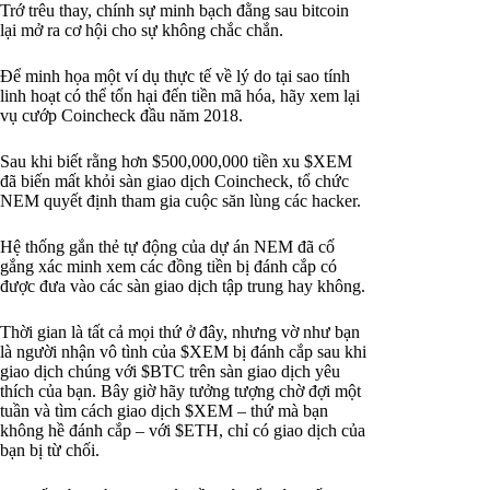
Trớ trêu thay, chính sự minh bạch đằng sau bitcoin
lại mở ra cơ hội cho sự không chắc chắn.
Để minh họa một ví dụ thực tế về lý do tại sao tính
linh hoạt có thể tổn hại đến tiền mã hóa, hãy xem lại
vụ cướp Coincheck đầu năm 2018.
Sau khi biết rằng hơn $500,000,000 tiền xu $XEM
đã biến mất khỏi sàn giao dịch Coincheck, tổ chức
NEM quyết định tham gia cuộc săn lùng các hacker.
Hệ thống gắn thẻ tự động của dự án NEM đã cố
gắng xác minh xem các đồng tiền bị đánh cắp có
được đưa vào các sàn giao dịch tập trung hay không.
Thời gian là tất cả mọi thứ ở đây, nhưng vờ như bạn
là người nhận vô tình của $XEM bị đánh cắp sau khi
giao dịch chúng với $BTC trên sàn giao dịch yêu
thích của bạn. Bây giờ hãy tưởng tượng chờ đợi một
tuần và tìm cách giao dịch $XEM – thứ mà bạn
không hề đánh cắp – với $ETH, chỉ có giao dịch của
bạn bị từ chối.