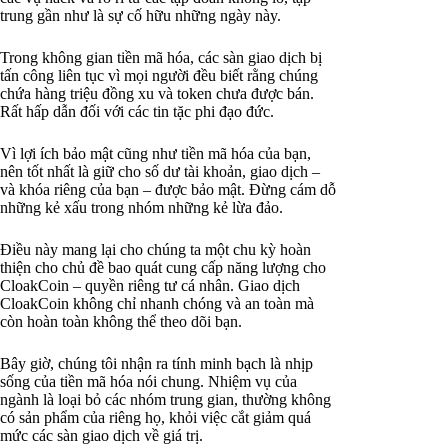
trung gần như là sự cố hữu những ngày này.
Trong không gian tiền mã hóa, các sàn giao dịch bị
tấn công liên tục vì mọi người đều biết rằng chúng
chứa hàng triệu đồng xu và token chưa được bán.
Rất hấp dẫn đối với các tin tặc phi đạo đức.
Vì lợi ích bảo mật cũng như tiền mã hóa của bạn,
nên tốt nhất là giữ cho số dư tài khoản, giao dịch –
và khóa riêng của bạn – được bảo mật. Đừng cám dỗ
những kẻ xấu trong nhóm những kẻ lừa đảo.
Điều này mang lại cho chúng ta một chu kỳ hoàn
thiện cho chủ đề bao quát cung cấp năng lượng cho
CloakCoin – quyền riêng tư cá nhân. Giao dịch
CloakCoin không chỉ nhanh chóng và an toàn mà
còn hoàn toàn không thể theo dõi bạn.
Bây giờ, chúng tôi nhận ra tính minh bạch là nhịp
sống của tiền mã hóa nói chung. Nhiệm vụ của
ngành là loại bỏ các nhóm trung gian, thường không
có sản phẩm của riêng họ, khỏi việc cắt giảm quá
mức các sàn giao dịch về giá trị.