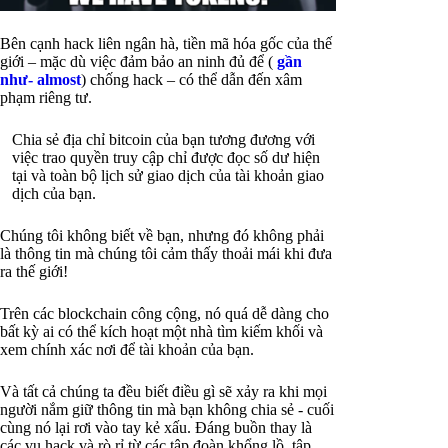
Bên cạnh hack liên ngân hà, tiền mã hóa gốc của thế
giới – mặc dù việc đảm bảo an ninh đủ để (
gần
như- almost
) chống hack – có thể dẫn đến xâm
phạm riêng tư.
Chia sẻ địa chỉ bitcoin của bạn tương đương với
việc trao quyền truy cập chỉ được đọc số dư hiện
tại và toàn bộ lịch sử giao dịch của tài khoản giao
dịch của bạn.
Chúng tôi không biết về bạn, nhưng đó không phải
là thông tin mà chúng tôi cảm thấy thoải mái khi đưa
ra thế giới!
Trên các blockchain công cộng, nó quá dễ dàng cho
bất kỳ ai có thể kích hoạt một nhà tìm kiếm khối và
xem chính xác nơi để tài khoản của bạn.
Và tất cả chúng ta đều biết điều gì sẽ xảy ra khi mọi
người nắm giữ thông tin mà bạn không chia sẻ - cuối
cùng nó lại rơi vào tay kẻ xấu. Đáng buồn thay là
các vụ hack và rò rỉ từ các tập đoàn khổng lồ, tập