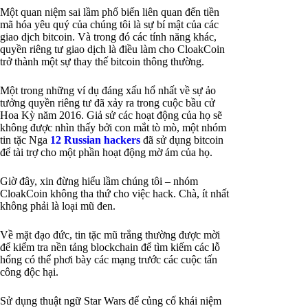
Một quan niệm sai lầm phổ biến liên quan đến tiền
mã hóa yêu quý của chúng tôi là sự bí mật của các
giao dịch bitcoin. Và trong đó các tính năng khác,
quyền riêng tư giao dịch là điều làm cho CloakCoin
trở thành một sự thay thế bitcoin thông thường.
Một trong những ví dụ đáng xấu hổ nhất về sự ảo
tưởng quyền riêng tư đã xảy ra trong cuộc bầu cử
Hoa Kỳ năm 2016. Giả sử các hoạt động của họ sẽ
không được nhìn thấy bởi con mắt tò mò, một nhóm
tin tặc Nga
12 Russian hackers
đã sử dụng bitcoin
để tài trợ cho một phần hoạt động mờ ám của họ.
Giờ đây, xin đừng hiểu lầm chúng tôi – nhóm
CloakCoin không tha thứ cho việc hack. Chà, ít nhất
không phải là loại mũ đen.
Về mặt đạo đức, tin tặc mũ trắng thường được mời
để kiểm tra nền tảng blockchain để tìm kiếm các lỗ
hổng có thể phơi bày các mạng trước các cuộc tấn
công độc hại.
Sử dụng thuật ngữ Star Wars để củng cố khái niệm