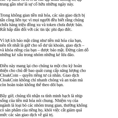
trung gần như là sự cố hữu những ngày này.
Trong không gian tiền mã hóa, các sàn giao dịch bị
tấn công liên tục vì mọi người đều biết rằng chúng
chứa hàng triệu đồng xu và token chưa được bán.
Rất hấp dẫn đối với các tin tặc phi đạo đức.
Vì lợi ích bảo mật cũng như tiền mã hóa của bạn,
nên tốt nhất là giữ cho số dư tài khoản, giao dịch –
và khóa riêng của bạn – được bảo mật. Đừng cám dỗ
những kẻ xấu trong nhóm những kẻ lừa đảo.
Điều này mang lại cho chúng ta một chu kỳ hoàn
thiện cho chủ đề bao quát cung cấp năng lượng cho
CloakCoin – quyền riêng tư cá nhân. Giao dịch
CloakCoin không chỉ nhanh chóng và an toàn mà
còn hoàn toàn không thể theo dõi bạn.
Bây giờ, chúng tôi nhận ra tính minh bạch là nhịp
sống của tiền mã hóa nói chung. Nhiệm vụ của
ngành là loại bỏ các nhóm trung gian, thường không
có sản phẩm của riêng họ, khỏi việc cắt giảm quá
mức các sàn giao dịch về giá trị.