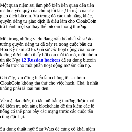
Một quan niệm sai lầm phổ biến liên quan đến tiền
mã hóa yêu quý của chúng tôi là sự bí mật của các
giao dịch bitcoin. Và trong đó các tính năng khác,
quyền riêng tư giao dịch là điều làm cho CloakCoin
trở thành một sự thay thế bitcoin thông thường.
Một trong những ví dụ đáng xấu hổ nhất về sự ảo
tưởng quyền riêng tư đã xảy ra trong cuộc bầu cử
Hoa Kỳ năm 2016. Giả sử các hoạt động của họ sẽ
không được nhìn thấy bởi con mắt tò mò, một nhóm
tin tặc Nga
12 Russian hackers
đã sử dụng bitcoin
để tài trợ cho một phần hoạt động mờ ám của họ.
Giờ đây, xin đừng hiểu lầm chúng tôi – nhóm
CloakCoin không tha thứ cho việc hack. Chà, ít nhất
không phải là loại mũ đen.
Về mặt đạo đức, tin tặc mũ trắng thường được mời
để kiểm tra nền tảng blockchain để tìm kiếm các lỗ
hổng có thể phơi bày các mạng trước các cuộc tấn
công độc hại.
Sử dụng thuật ngữ Star Wars để củng cố khái niệm