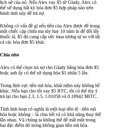
lịch sử của nó. Nếu Alex vay $5 từ Glady, Alex có
thể sử dụng bất kỳ hóa đơn $5 hợp pháp nào trên
hành tinh này để trả nợ.
Không có vấn đề gì nếu tiền của Alex được để trong
một chiếc cặp chứa ma túy hay 10 năm tù để đổi lấy
thuốc lá, $5 đó cung cấp sức mua tương tự so với tất
cả các hóa đơn $5 khác.
Chia nhỏ
Alex có thể chọn trả nợ cho Glady bằng hóa đơn $5
hoặc anh ấy có thể sử dụng hóa $1 nhân 5 lần.
Trong lĩnh vực tiền mã hóa, khái niệm này không hề
khác. Nếu bạn cho tôi vay $5 BTC, tôi có thể tùy ý
trả lại cho bạn 2.3, 1.5, 1.01058 và 0.18942 $BTC.
Tính linh hoạt có nghĩa là một loại tiền tệ - tiền mã
hóa hoặc không – là chia hết và có khả năng thay thế
lẫn nhau. Và chúng ta không thể để mất một trong
hai đặc điểm đó trong không gian tiền mã hóa.