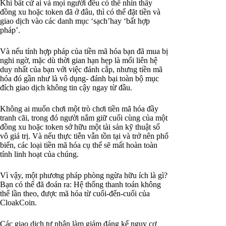
Khi bất cứ ai và mọi người đều có thể nhìn thấy
đồng xu hoặc token đã ở đâu, thì có thể đặt tiền và
giao dịch vào các danh mục ‘sạch’hay ‘bất hợp
pháp’.
Và nếu tính hợp pháp của tiền mã hóa bạn đã mua bị
nghi ngờ, mặc dù thời gian hạn hẹp là mối liên hệ
duy nhất của bạn với việc đánh cắp, nhưng tiền mã
hóa đó gần như là vô dụng- đánh bại toàn bộ mục
đích giao dịch không tin cậy ngay từ đầu.
Không ai muốn chơi một trò chơi tiền mã hóa đầy
tranh cãi, trong đó người nắm giữ cuối cùng của một
đồng xu hoặc token sở hữu một tài sản kỹ thuật số
vô giá trị. Và nếu thực tiễn vẫn tồn tại và trở nên phổ
biến, các loại tiền mã hóa cụ thể sẽ mất hoàn toàn
tính linh hoạt của chúng.
Vì vậy, một phương pháp phòng ngừa hữu ích là gì?
Bạn có thể đã đoán ra: Hệ thống thanh toán không
thể lần theo, được mã hóa từ cuối-đến-cuối của
CloakCoin.
Các giao dịch tư nhân làm giảm đáng kể nguy cơ