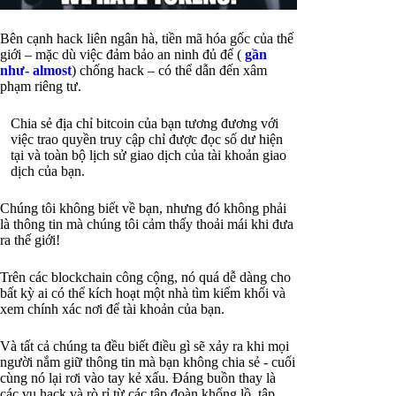
Bên cạnh hack liên ngân hà, tiền mã hóa gốc của thế
giới – mặc dù việc đảm bảo an ninh đủ để (
gần
như- almost
) chống hack – có thể dẫn đến xâm
phạm riêng tư.
Chia sẻ địa chỉ bitcoin của bạn tương đương với
việc trao quyền truy cập chỉ được đọc số dư hiện
tại và toàn bộ lịch sử giao dịch của tài khoản giao
dịch của bạn.
Chúng tôi không biết về bạn, nhưng đó không phải
là thông tin mà chúng tôi cảm thấy thoải mái khi đưa
ra thế giới!
Trên các blockchain công cộng, nó quá dễ dàng cho
bất kỳ ai có thể kích hoạt một nhà tìm kiếm khối và
xem chính xác nơi để tài khoản của bạn.
Và tất cả chúng ta đều biết điều gì sẽ xảy ra khi mọi
người nắm giữ thông tin mà bạn không chia sẻ - cuối
cùng nó lại rơi vào tay kẻ xấu. Đáng buồn thay là
các vụ hack và rò rỉ từ các tập đoàn khổng lồ, tập