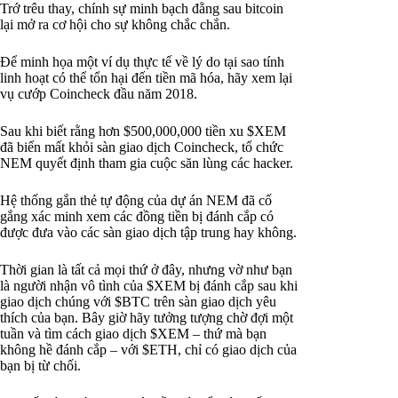
Trớ trêu thay, chính sự minh bạch đằng sau bitcoin
lại mở ra cơ hội cho sự không chắc chắn.
Để minh họa một ví dụ thực tế về lý do tại sao tính
linh hoạt có thể tổn hại đến tiền mã hóa, hãy xem lại
vụ cướp Coincheck đầu năm 2018.
Sau khi biết rằng hơn $500,000,000 tiền xu $XEM
đã biến mất khỏi sàn giao dịch Coincheck, tổ chức
NEM quyết định tham gia cuộc săn lùng các hacker.
Hệ thống gắn thẻ tự động của dự án NEM đã cố
gắng xác minh xem các đồng tiền bị đánh cắp có
được đưa vào các sàn giao dịch tập trung hay không.
Thời gian là tất cả mọi thứ ở đây, nhưng vờ như bạn
là người nhận vô tình của $XEM bị đánh cắp sau khi
giao dịch chúng với $BTC trên sàn giao dịch yêu
thích của bạn. Bây giờ hãy tưởng tượng chờ đợi một
tuần và tìm cách giao dịch $XEM – thứ mà bạn
không hề đánh cắp – với $ETH, chỉ có giao dịch của
bạn bị từ chối.