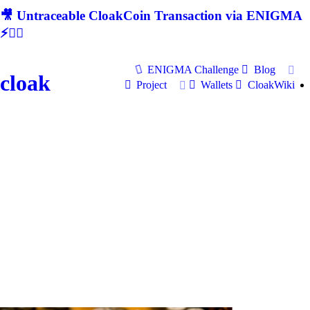
🎥 Untraceable CloakCoin Transaction via ENIGMA
⚡🕵‍♂
ENIGMA Challenge
Blog
cloak
Project
Wallets
CloakWiki