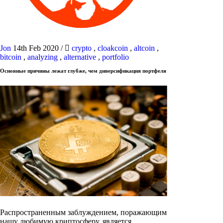
Jon
14th Feb 2020
/
crypto
,
cloakcoin
,
altcoin
,
bitcoin
,
analyzing
,
alternative
,
portfolio
Основные причины лежат глубже, чем диверсификация портфеля
Распространенным заблуждением, поражающим
нашу любимую криптосферу, является