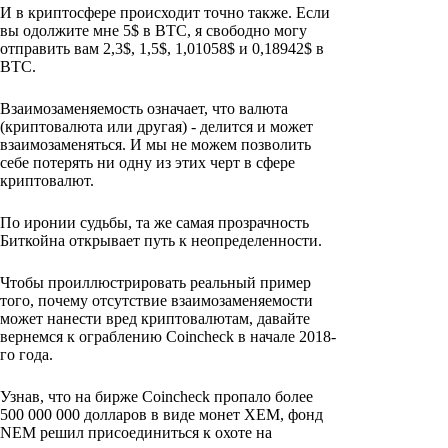
И в криптосфере происходит точно также. Если
вы одолжите мне 5$ в BTC, я свободно могу
отправить вам 2,3$, 1,5$, 1,01058$ и 0,18942$ в
BTC.
Взаимозаменяемость означает, что валюта
(криптовалюта или другая) - делится и может
взаимозаменяться. И мы не можем позволить
себе потерять ни одну из этих черт в сфере
криптовалют.
По иронии судьбы, та же самая прозрачность
Биткойна открывает путь к неопределенности.
Чтобы проиллюстрировать реальный пример
того, почему отсутствие взаимозаменяемости
может нанести вред криптовалютам, давайте
вернемся к ограблению Coincheck в начале 2018-
го года.
Узнав, что на бирже Coincheck пропало более
500 000 000 долларов в виде монет XEM, фонд
NEM решил присоединиться к охоте на