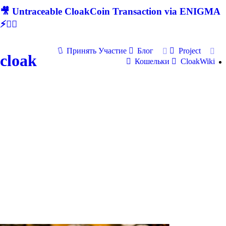
🎥 Untraceable CloakCoin Transaction via ENIGMA
⚡🕵‍♂
Принять Участие
Блог
Project
cloak
Кошельки
CloakWiki