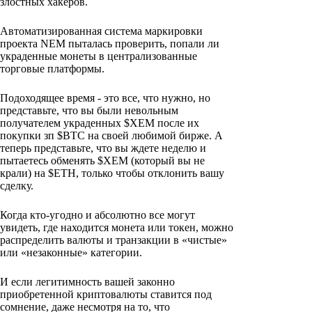
злостных хакеров.
Автоматизированная система маркировки
проекта NEM пыталась проверить, попали ли
украденные монеты в централизованные
торговые платформы.
Подоходящее время - это все, что нужно, но
представьте, что вы были невольным
получателем украденных $XEM после их
покупки зп $BTC на своей любимой бирже. А
теперь представьте, что вы ждете неделю и
пытаетесь обменять $XEM (который вы не
крали) на $ETH, только чтобы отклонить вашу
сделку.
Когда кто-угодно и абсолютно все могут
увидеть, где находится монета или токен, можно
распределить валюты и транзакции в «чистые»
или «незаконные» категории.
И если легитимность вашей законно
приобретенной криптовалюты ставится под
сомнение, даже несмотря на то, что