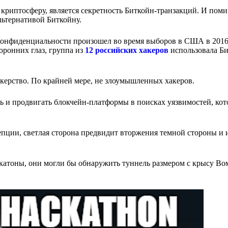
иптосферу, является секретность Биткойн-транзакций. И поми
льтернативой Биткойну.
онфиденциальности произошел во время выборов в США в 2016-
оронних глаз, группа из
12 российских хакеров
использовала Б
акерство. По крайней мере, не злоумышленных хакеров.
 и продвигать блокчейн-платформы в поисках уязвимостей, кот
пции, светлая сторона предвидит вторжения темной стороны и
атоны, они могли бы обнаружить туннель размером с крысу Во