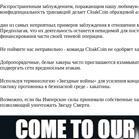
Распространенным заблуждением, поражающим нашу любимую кр
конфиденциальность транзакций делает CloakCoin образцовой а
дин из самых неприятных примеров заблуждения в отношении к
Предполагая, что их деятельность останется невидимой для пост
финансирования части своей теневой операции.
Не поймите нас неправильно - команда CloakCoin не одобряет х
Добропорядочные, белые хакеры часто приглашаются взламывать
подвергать сети вредоносным атакам.
Используя терминологию «Звездные войны» для усиления конце
тактику противника в безопасной среде - хакатоны.
Возможно, если бы Имперские силы принимали собственные хак
позволяющий уничтожить Звезду Смерти.