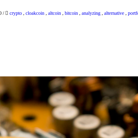
20
/
crypto
,
cloakcoin
,
altcoin
,
bitcoin
,
analyzing
,
alternative
,
portf