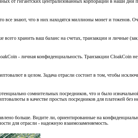
анных от гигантских централизованных корпораций в наши дни 
о все знают, что в них находятся миллионы монет и токенов. О
е всего хранить ваш баланс на счетах, транзакции и личные (за
loakCoin - личная конфиденциальность. Транзакции CloakCoin не
иптовалют в целом. Задача отрасли состоит в том, чтобы исключ
потенциально сомнительных посредников, что и было изначальн
риптовалюты в качестве простых посредников для платежей без 
тавлено больше. Видите ли, ориентированные на конфиденциаль
ности для отрасли - надежную взаимозаменяемость.