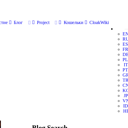
стие
Блог
Project
Кошельки
CloakWiki
E
R
ES
F
D
PL
IT
PT
G
T
C
K
JP
V
ID
HI
Blog Search