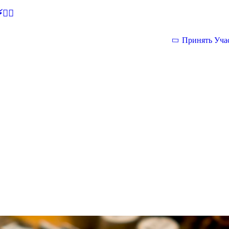
🕵‍♂
Принять Уча