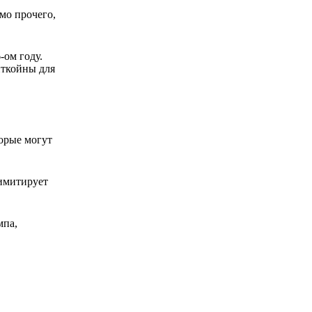
мо прочего,
ом году.
иткойны для
орые могут
 имитирует
мпа,