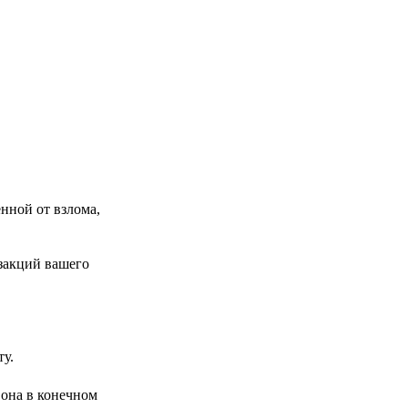
нной от взлома,
нзакций вашего
ту.
 она в конечном