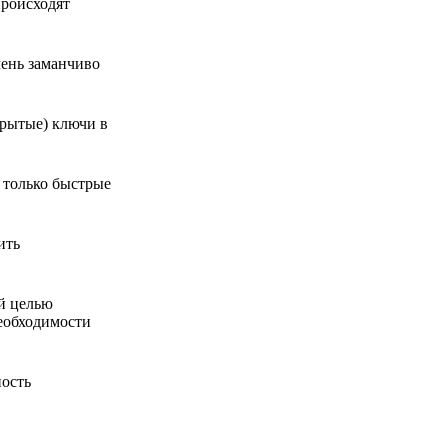
происходят
чень заманчиво
крытые) ключи в
 только быстрые
ить
ой целью
необходимости
ность