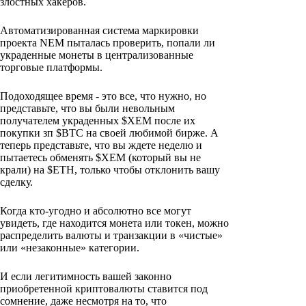
злостных хакеров.
Автоматизированная система маркировки
проекта NEM пыталась проверить, попали ли
украденные монеты в централизованные
торговые платформы.
Подоходящее время - это все, что нужно, но
представьте, что вы были невольным
получателем украденных $XEM после их
покупки зп $BTC на своей любимой бирже. А
теперь представьте, что вы ждете неделю и
пытаетесь обменять $XEM (который вы не
крали) на $ETH, только чтобы отклонить вашу
сделку.
Когда кто-угодно и абсолютно все могут
увидеть, где находится монета или токен, можно
распределить валюты и транзакции в «чистые»
или «незаконные» категории.
И если легитимность вашей законно
приобретенной криптовалюты ставится под
сомнение, даже несмотря на то, что