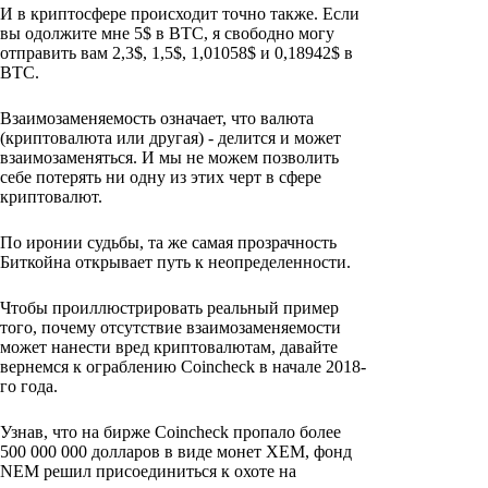
И в криптосфере происходит точно также. Если
вы одолжите мне 5$ в BTC, я свободно могу
отправить вам 2,3$, 1,5$, 1,01058$ и 0,18942$ в
BTC.
Взаимозаменяемость означает, что валюта
(криптовалюта или другая) - делится и может
взаимозаменяться. И мы не можем позволить
себе потерять ни одну из этих черт в сфере
криптовалют.
По иронии судьбы, та же самая прозрачность
Биткойна открывает путь к неопределенности.
Чтобы проиллюстрировать реальный пример
того, почему отсутствие взаимозаменяемости
может нанести вред криптовалютам, давайте
вернемся к ограблению Coincheck в начале 2018-
го года.
Узнав, что на бирже Coincheck пропало более
500 000 000 долларов в виде монет XEM, фонд
NEM решил присоединиться к охоте на