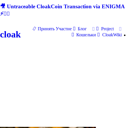
🎥 Untraceable CloakCoin Transaction via ENIGMA
⚡🕵‍♂
Принять Участие
Блог
Project
cloak
Кошельки
CloakWiki