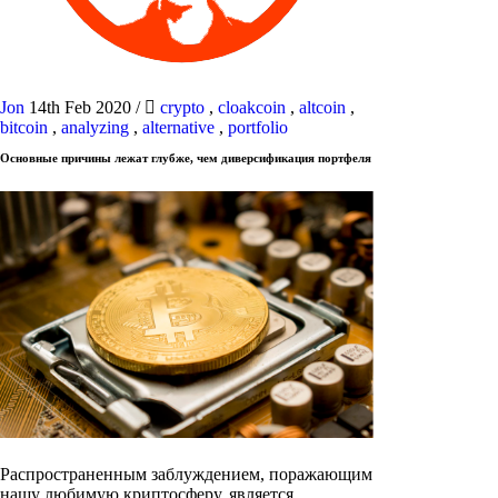
Jon
14th Feb 2020
/
crypto
,
cloakcoin
,
altcoin
,
bitcoin
,
analyzing
,
alternative
,
portfolio
Основные причины лежат глубже, чем диверсификация портфеля
Распространенным заблуждением, поражающим
нашу любимую криптосферу, является