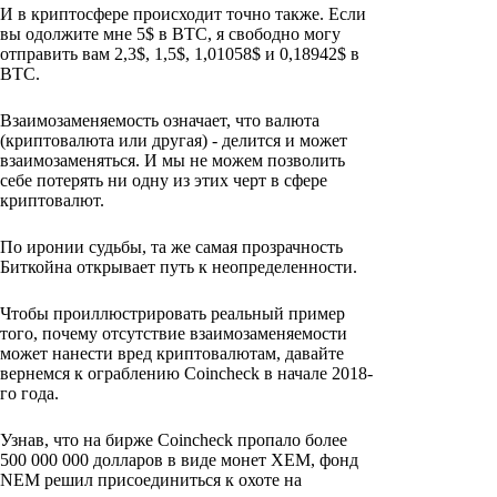
И в криптосфере происходит точно также. Если
вы одолжите мне 5$ в BTC, я свободно могу
отправить вам 2,3$, 1,5$, 1,01058$ и 0,18942$ в
BTC.
Взаимозаменяемость означает, что валюта
(криптовалюта или другая) - делится и может
взаимозаменяться. И мы не можем позволить
себе потерять ни одну из этих черт в сфере
криптовалют.
По иронии судьбы, та же самая прозрачность
Биткойна открывает путь к неопределенности.
Чтобы проиллюстрировать реальный пример
того, почему отсутствие взаимозаменяемости
может нанести вред криптовалютам, давайте
вернемся к ограблению Coincheck в начале 2018-
го года.
Узнав, что на бирже Coincheck пропало более
500 000 000 долларов в виде монет XEM, фонд
NEM решил присоединиться к охоте на