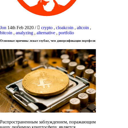
Jon
14th Feb 2020
/
crypto
,
cloakcoin
,
altcoin
,
bitcoin
,
analyzing
,
alternative
,
portfolio
Основные причины лежат глубже, чем диверсификация портфеля
Распространенным заблуждением, поражающим
нашу любимую криптосферу, является