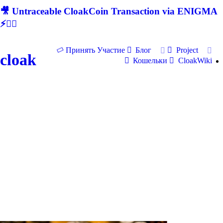
🎥 Untraceable CloakCoin Transaction via ENIGMA
⚡🕵‍♂
Принять Участие
Блог
Project
cloak
Кошельки
CloakWiki