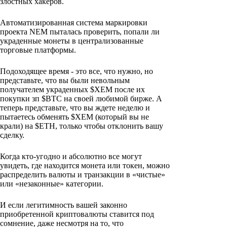
злостных хакеров.
Автоматизированная система маркировки
проекта NEM пыталась проверить, попали ли
украденные монеты в централизованные
торговые платформы.
Подоходящее время - это все, что нужно, но
представьте, что вы были невольным
получателем украденных $XEM после их
покупки зп $BTC на своей любимой бирже. А
теперь представьте, что вы ждете неделю и
пытаетесь обменять $XEM (который вы не
крали) на $ETH, только чтобы отклонить вашу
сделку.
Когда кто-угодно и абсолютно все могут
увидеть, где находится монета или токен, можно
распределить валюты и транзакции в «чистые»
или «незаконные» категории.
И если легитимность вашей законно
приобретенной криптовалюты ставится под
сомнение, даже несмотря на то, что