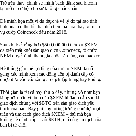
Trớ trêu thay, chính sự minh bạch đằng sau bitcoin
lại mở ra cơ hội cho sự không chắc chắn.
Để minh họa một ví dụ thực tế về lý do tại sao tính
linh hoạt có thể tổn hại đến tiền mã hóa, hãy xem lại
vụ cướp Coincheck đầu năm 2018.
Sau khi biết rằng hơn $500,000,000 tiền xu $XEM
đã biến mất khỏi sàn giao dịch Coincheck, tổ chức
NEM quyết định tham gia cuộc săn lùng các hacker.
Hệ thống gắn thẻ tự động của dự án NEM đã cố
gắng xác minh xem các đồng tiền bị đánh cắp có
được đưa vào các sàn giao dịch tập trung hay không.
Thời gian là tất cả mọi thứ ở đây, nhưng vờ như bạn
là người nhận vô tình của $XEM bị đánh cắp sau khi
giao dịch chúng với $BTC trên sàn giao dịch yêu
thích của bạn. Bây giờ hãy tưởng tượng chờ đợi một
tuần và tìm cách giao dịch $XEM – thứ mà bạn
không hề đánh cắp – với $ETH, chỉ có giao dịch của
bạn bị từ chối.