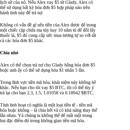
lịch sử của nó. Nếu Alex vay $5 từ Glady, Alex có
thể sử dụng bất kỳ hóa đơn $5 hợp pháp nào trên
hành tinh này để trả nợ.
Không có vấn đề gì nếu tiền của Alex được để trong
một chiếc cặp chứa ma túy hay 10 năm tù để đổi lấy
thuốc lá, $5 đó cung cấp sức mua tương tự so với tất
cả các hóa đơn $5 khác.
Chia nhỏ
Alex có thể chọn trả nợ cho Glady bằng hóa đơn $5
hoặc anh ấy có thể sử dụng hóa $1 nhân 5 lần.
Trong lĩnh vực tiền mã hóa, khái niệm này không hề
khác. Nếu bạn cho tôi vay $5 BTC, tôi có thể tùy ý
trả lại cho bạn 2.3, 1.5, 1.01058 và 0.18942 $BTC.
Tính linh hoạt có nghĩa là một loại tiền tệ - tiền mã
hóa hoặc không – là chia hết và có khả năng thay thế
lẫn nhau. Và chúng ta không thể để mất một trong
hai đặc điểm đó trong không gian tiền mã hóa.