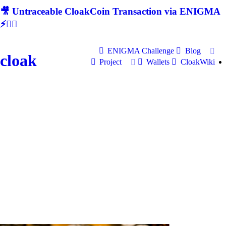
🎥 Untraceable CloakCoin Transaction via ENIGMA
⚡🕵‍♂
ENIGMA Challenge
Blog
cloak
Project
Wallets
CloakWiki