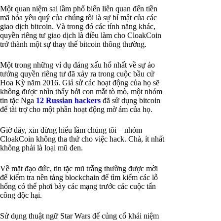
Một quan niệm sai lầm phổ biến liên quan đến tiền
mã hóa yêu quý của chúng tôi là sự bí mật của các
giao dịch bitcoin. Và trong đó các tính năng khác,
quyền riêng tư giao dịch là điều làm cho CloakCoin
trở thành một sự thay thế bitcoin thông thường.
Một trong những ví dụ đáng xấu hổ nhất về sự ảo
tưởng quyền riêng tư đã xảy ra trong cuộc bầu cử
Hoa Kỳ năm 2016. Giả sử các hoạt động của họ sẽ
không được nhìn thấy bởi con mắt tò mò, một nhóm
tin tặc Nga
12 Russian hackers
đã sử dụng bitcoin
để tài trợ cho một phần hoạt động mờ ám của họ.
Giờ đây, xin đừng hiểu lầm chúng tôi – nhóm
CloakCoin không tha thứ cho việc hack. Chà, ít nhất
không phải là loại mũ đen.
Về mặt đạo đức, tin tặc mũ trắng thường được mời
để kiểm tra nền tảng blockchain để tìm kiếm các lỗ
hổng có thể phơi bày các mạng trước các cuộc tấn
công độc hại.
Sử dụng thuật ngữ Star Wars để củng cố khái niệm