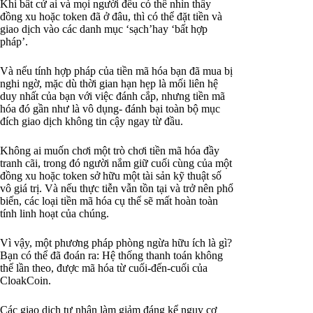
Khi bất cứ ai và mọi người đều có thể nhìn thấy
đồng xu hoặc token đã ở đâu, thì có thể đặt tiền và
giao dịch vào các danh mục ‘sạch’hay ‘bất hợp
pháp’.
Và nếu tính hợp pháp của tiền mã hóa bạn đã mua bị
nghi ngờ, mặc dù thời gian hạn hẹp là mối liên hệ
duy nhất của bạn với việc đánh cắp, nhưng tiền mã
hóa đó gần như là vô dụng- đánh bại toàn bộ mục
đích giao dịch không tin cậy ngay từ đầu.
Không ai muốn chơi một trò chơi tiền mã hóa đầy
tranh cãi, trong đó người nắm giữ cuối cùng của một
đồng xu hoặc token sở hữu một tài sản kỹ thuật số
vô giá trị. Và nếu thực tiễn vẫn tồn tại và trở nên phổ
biến, các loại tiền mã hóa cụ thể sẽ mất hoàn toàn
tính linh hoạt của chúng.
Vì vậy, một phương pháp phòng ngừa hữu ích là gì?
Bạn có thể đã đoán ra: Hệ thống thanh toán không
thể lần theo, được mã hóa từ cuối-đến-cuối của
CloakCoin.
Các giao dịch tư nhân làm giảm đáng kể nguy cơ