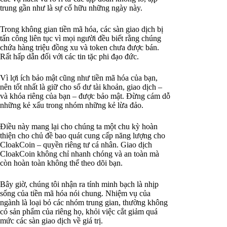
trung gần như là sự cố hữu những ngày này.
Trong không gian tiền mã hóa, các sàn giao dịch bị
tấn công liên tục vì mọi người đều biết rằng chúng
chứa hàng triệu đồng xu và token chưa được bán.
Rất hấp dẫn đối với các tin tặc phi đạo đức.
Vì lợi ích bảo mật cũng như tiền mã hóa của bạn,
nên tốt nhất là giữ cho số dư tài khoản, giao dịch –
và khóa riêng của bạn – được bảo mật. Đừng cám dỗ
những kẻ xấu trong nhóm những kẻ lừa đảo.
Điều này mang lại cho chúng ta một chu kỳ hoàn
thiện cho chủ đề bao quát cung cấp năng lượng cho
CloakCoin – quyền riêng tư cá nhân. Giao dịch
CloakCoin không chỉ nhanh chóng và an toàn mà
còn hoàn toàn không thể theo dõi bạn.
Bây giờ, chúng tôi nhận ra tính minh bạch là nhịp
sống của tiền mã hóa nói chung. Nhiệm vụ của
ngành là loại bỏ các nhóm trung gian, thường không
có sản phẩm của riêng họ, khỏi việc cắt giảm quá
mức các sàn giao dịch về giá trị.