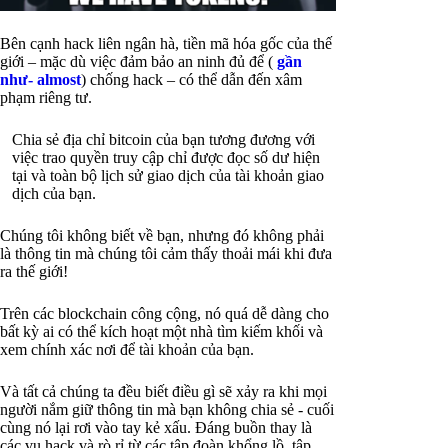
Bên cạnh hack liên ngân hà, tiền mã hóa gốc của thế
giới – mặc dù việc đảm bảo an ninh đủ để (
gần
như- almost
) chống hack – có thể dẫn đến xâm
phạm riêng tư.
Chia sẻ địa chỉ bitcoin của bạn tương đương với
việc trao quyền truy cập chỉ được đọc số dư hiện
tại và toàn bộ lịch sử giao dịch của tài khoản giao
dịch của bạn.
Chúng tôi không biết về bạn, nhưng đó không phải
là thông tin mà chúng tôi cảm thấy thoải mái khi đưa
ra thế giới!
Trên các blockchain công cộng, nó quá dễ dàng cho
bất kỳ ai có thể kích hoạt một nhà tìm kiếm khối và
xem chính xác nơi để tài khoản của bạn.
Và tất cả chúng ta đều biết điều gì sẽ xảy ra khi mọi
người nắm giữ thông tin mà bạn không chia sẻ - cuối
cùng nó lại rơi vào tay kẻ xấu. Đáng buồn thay là
các vụ hack và rò rỉ từ các tập đoàn khổng lồ, tập