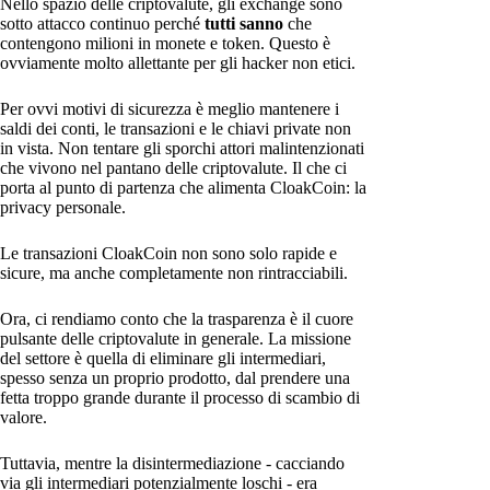
Nello spazio delle criptovalute, gli exchange sono
sotto attacco continuo perché
tutti sanno
che
contengono milioni in monete e token. Questo è
ovviamente molto allettante per gli hacker non etici.
Per ovvi motivi di sicurezza è meglio mantenere i
saldi dei conti, le transazioni e le chiavi private non
in vista. Non tentare gli sporchi attori malintenzionati
che vivono nel pantano delle criptovalute. Il che ci
porta al punto di partenza che alimenta CloakCoin: la
privacy personale.
Le transazioni CloakCoin non sono solo rapide e
sicure, ma anche completamente non rintracciabili.
Ora, ci rendiamo conto che la trasparenza è il cuore
pulsante delle criptovalute in generale. La missione
del settore è quella di eliminare gli intermediari,
spesso senza un proprio prodotto, dal prendere una
fetta troppo grande durante il processo di scambio di
valore.
Tuttavia, mentre la disintermediazione - cacciando
via gli intermediari potenzialmente loschi - era