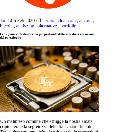
Jon
14th Feb 2020
/
crypto
,
cloakcoin
,
altcoin
,
bitcoin
,
analyzing
,
alternative
,
portfolio
Le ragioni sottostanti sono più profonde della sola diversificazione
del portafoglio
Un malinteso comune che affligge la nostra amata
criptosfera è la segretezza delle transazioni bitcoin.
Tra le altre caratteristiche, la privacy delle transazioni