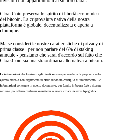
invisibili non appariranno mai sul loro radar.
CloakCoin preserva lo spirito di libertà economica
del bitcoin. La criptovaluta nativa della nostra
piattaforma è globale, decentralizzata e aperta a
chiunque.
Ma se consideri le nostre caratteristiche di privacy di
prima classe - per non parlare del 6% di staking
annuale - pensiamo che sarai d'accordo sul fatto che
CloakCoin sia una straordinaria alternativa a bitcoin.
Le informazioni che forniamo agli utenti servono per condurre le proprie ricerche.
Questo articolo non rappresenta in alcun modo un consiglio di investimento. Le
informazioni contenute in questo documento, pur fornite in buona fede e ritenute
accurate, potrebbero contenere inesattezze o essere viziate da errori tipografici.