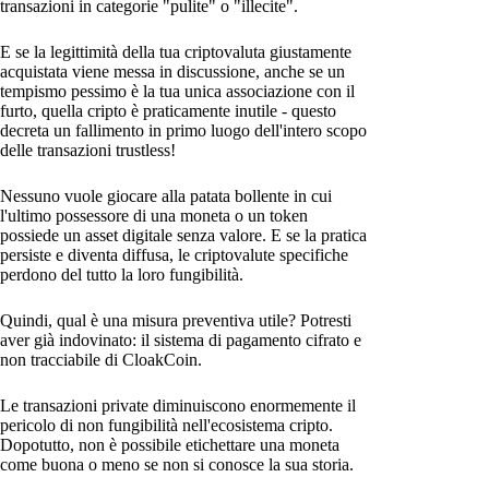
transazioni in categorie "pulite" o "illecite".
E se la legittimità della tua criptovaluta giustamente
acquistata viene messa in discussione, anche se un
tempismo pessimo è la tua unica associazione con il
furto, quella cripto è praticamente inutile - questo
decreta un fallimento in primo luogo dell'intero scopo
delle transazioni trustless!
Nessuno vuole giocare alla patata bollente in cui
l'ultimo possessore di una moneta o un token
possiede un asset digitale senza valore. E se la pratica
persiste e diventa diffusa, le criptovalute specifiche
perdono del tutto la loro fungibilità.
Quindi, qual è una misura preventiva utile? Potresti
aver già indovinato: il sistema di pagamento cifrato e
non tracciabile di CloakCoin.
Le transazioni private diminuiscono enormemente il
pericolo di non fungibilità nell'ecosistema cripto.
Dopotutto, non è possibile etichettare una moneta
come buona o meno se non si conosce la sua storia.