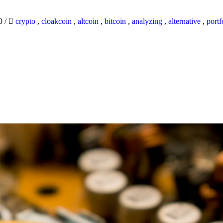
20
/
crypto
,
cloakcoin
,
altcoin
,
bitcoin
,
analyzing
,
alternative
,
portf