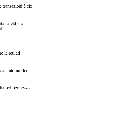
e transazioni è ciò
vità sarebbero
i.
e le reti ad
 all'interno di un
e ha poi permesso