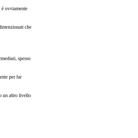
o è ovviamente
lintenzionati che
ermediari, spesso
ente per far
un altro livello