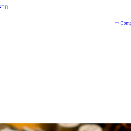
🕵‍♂
Comp