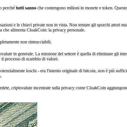
uo perché
tutti sanno
che contengono milioni in monete e token. Quest
sazioni e le chiavi private non in vista. Non tentare gli sporchi attori ma
nza che alimenta CloakCoin: la privacy personale.
letamente non rintracciabili.
ovalute in generale. La missione del settore è quella di eliminare gli int
 il processo di scambio di valore.
tenzialmente loschi - era l'intento originale di bitcoin, non è più suffici
s.
edete, criptovalute incentrate sulla privacy come CloakCoin aggiungono 