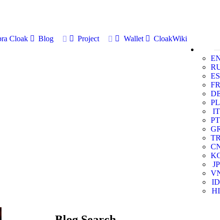
ra Cloak
Blog
Project
Wallet
CloakWiki
E
R
ES
F
D
PL
IT
PT
G
T
C
K
JP
V
ID
HI
Blog Search