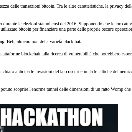
za delle transazioni bitcoin. Tra le altre caratteristiche, la privacy dell
to durante le elezioni statunitensi del 2016. Supponendo che le loro atti
 utilizzato bitcoin per finanziare una parte delle proprie oscure operazion
ng. Beh, almeno non della varietà black hat.
 piattaforme blockchain alla ricerca di vulnerabilità che potrebbero esporr
 chiaro anticipa le invasioni del lato oscuri e imita le tattiche del nemico
ro potuto scoprire l'enorme tunnel delle dimensioni di un ratto Womp ch