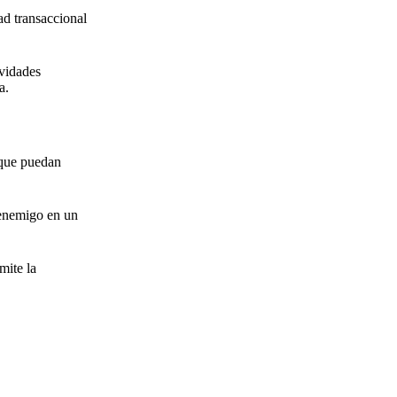
ad transaccional
ividades
a.
 que puedan
l enemigo en un
mite la