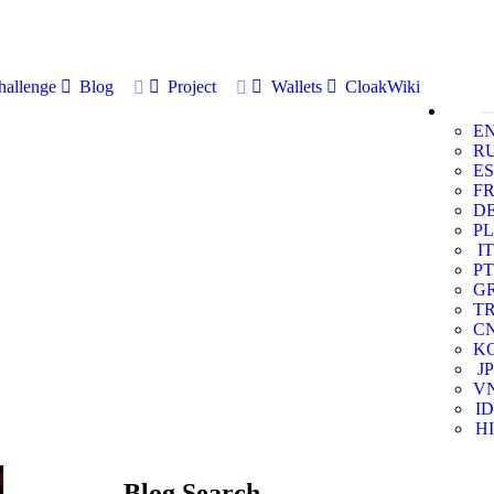
allenge
Blog
Project
Wallets
CloakWiki
E
R
ES
F
D
PL
IT
PT
G
T
C
K
JP
V
ID
HI
Blog Search