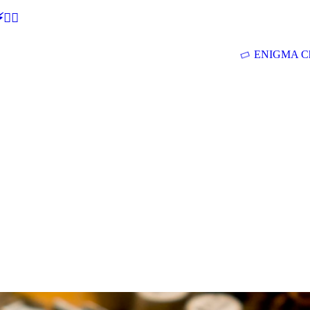
🕵‍♂
ENIGMA Ch