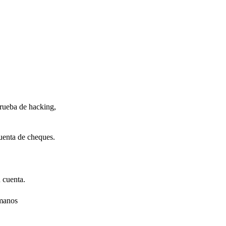
prueba de hacking,
cuenta de cheques.
 cuenta.
 manos