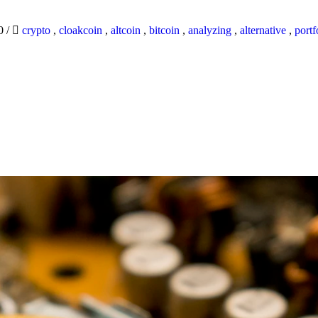
20
/
crypto
,
cloakcoin
,
altcoin
,
bitcoin
,
analyzing
,
alternative
,
portf