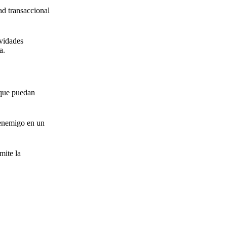
ad transaccional
ividades
a.
 que puedan
l enemigo en un
mite la