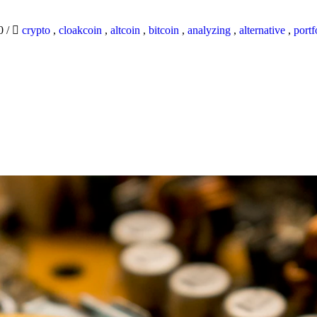
20
/
crypto
,
cloakcoin
,
altcoin
,
bitcoin
,
analyzing
,
alternative
,
portf