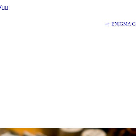
🕵‍♂
ENIGMA Ch