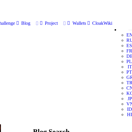
allenge
Blog
Project
Wallets
CloakWiki
E
R
ES
F
D
PL
IT
PT
G
T
C
K
JP
V
ID
HI
Blog Search