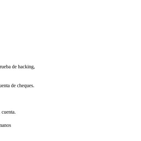
prueba de hacking,
cuenta de cheques.
 cuenta.
 manos