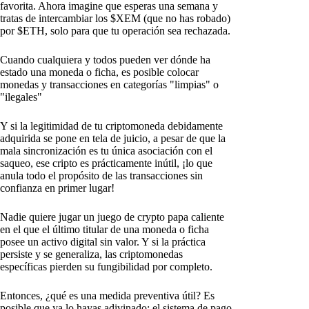
favorita. Ahora imagine que esperas una semana y
tratas de intercambiar los $XEM (que no has robado)
por $ETH, solo para que tu operación sea rechazada.
Cuando cualquiera y todos pueden ver dónde ha
estado una moneda o ficha, es posible colocar
monedas y transacciones en categorías "limpias" o
"ilegales"
Y si la legitimidad de tu criptomoneda debidamente
adquirida se pone en tela de juicio, a pesar de que la
mala sincronización es tu única asociación con el
saqueo, ese cripto es prácticamente inútil, ¡lo que
anula todo el propósito de las transacciones sin
confianza en primer lugar!
Nadie quiere jugar un juego de crypto papa caliente
en el que el último titular de una moneda o ficha
posee un activo digital sin valor. Y si la práctica
persiste y se generaliza, las criptomonedas
específicas pierden su fungibilidad por completo.
Entonces, ¿qué es una medida preventiva útil? Es
posible que ya lo hayas adivinado: el sistema de pago