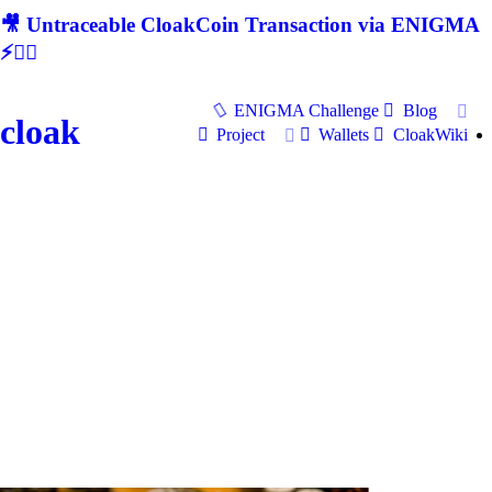
🎥 Untraceable CloakCoin Transaction via ENIGMA
⚡🕵‍♂
ENIGMA Challenge
Blog
cloak
Project
Wallets
CloakWiki