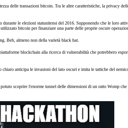
za delle transazioni bitcoin. Tra le altre caratteristiche, la privacy dell
to durante le elezioni statunitensi del 2016. Supponendo che le loro atti
 utilizzato bitcoin per finanziare una parte delle proprie oscure operazion
ng. Beh, almeno non della varietà black hat.
 piattaforme blockchain alla ricerca di vulnerabilità che potrebbero esporr
 chiaro anticipa le invasioni del lato oscuri e imita le tattiche del nemico
ro potuto scoprire l'enorme tunnel delle dimensioni di un ratto Womp ch