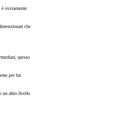
o è ovviamente
lintenzionati che
ermediari, spesso
ente per far
un altro livello