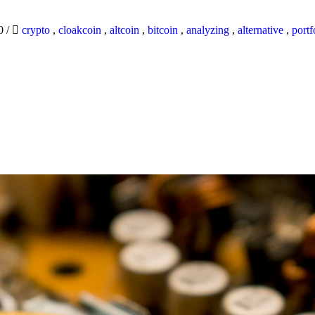
20
/
crypto
,
cloakcoin
,
altcoin
,
bitcoin
,
analyzing
,
alternative
,
portf