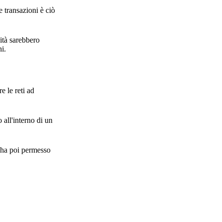
e transazioni è ciò
vità sarebbero
i.
e le reti ad
 all'interno di un
e ha poi permesso