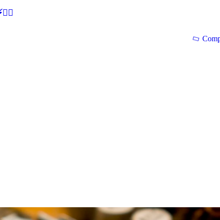
🕵‍♂
Comp