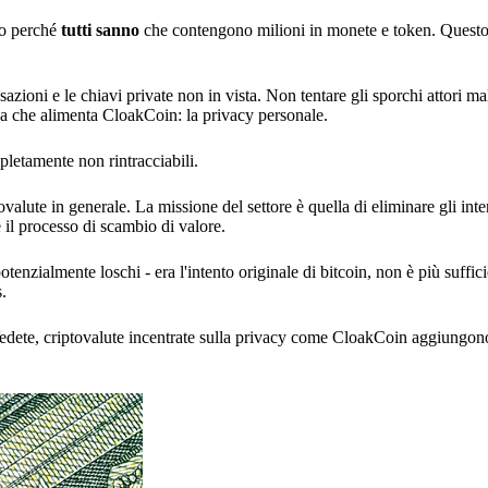
uo perché
tutti sanno
che contengono milioni in monete e token. Quest
sazioni e le chiavi private non in vista. Non tentare gli sporchi attori ma
nza che alimenta CloakCoin: la privacy personale.
letamente non rintracciabili.
ovalute in generale. La missione del settore è quella di eliminare gli int
 il processo di scambio di valore.
tenzialmente loschi - era l'intento originale di bitcoin, non è più suffici
s.
edete, criptovalute incentrate sulla privacy come CloakCoin aggiungono 