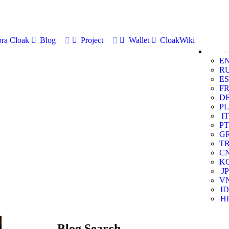
ra Cloak
Blog
Project
Wallet
CloakWiki
E
R
ES
F
D
PL
IT
PT
G
T
C
K
JP
V
ID
HI
Blog Search