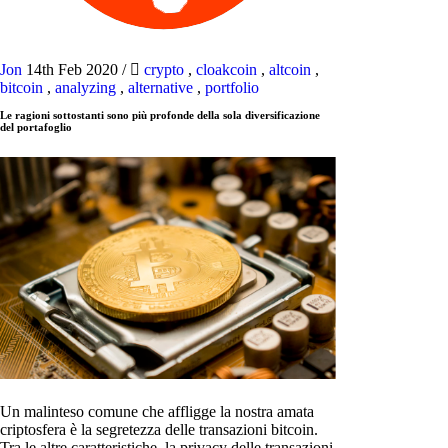
Jon
14th Feb 2020
/
crypto
,
cloakcoin
,
altcoin
,
bitcoin
,
analyzing
,
alternative
,
portfolio
Le ragioni sottostanti sono più profonde della sola diversificazione
del portafoglio
Un malinteso comune che affligge la nostra amata
criptosfera è la segretezza delle transazioni bitcoin.
Tra le altre caratteristiche, la privacy delle transazioni