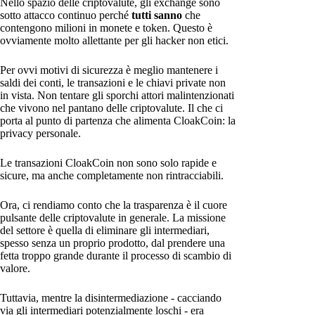
Nello spazio delle criptovalute, gli exchange sono
sotto attacco continuo perché
tutti sanno
che
contengono milioni in monete e token. Questo è
ovviamente molto allettante per gli hacker non etici.
Per ovvi motivi di sicurezza è meglio mantenere i
saldi dei conti, le transazioni e le chiavi private non
in vista. Non tentare gli sporchi attori malintenzionati
che vivono nel pantano delle criptovalute. Il che ci
porta al punto di partenza che alimenta CloakCoin: la
privacy personale.
Le transazioni CloakCoin non sono solo rapide e
sicure, ma anche completamente non rintracciabili.
Ora, ci rendiamo conto che la trasparenza è il cuore
pulsante delle criptovalute in generale. La missione
del settore è quella di eliminare gli intermediari,
spesso senza un proprio prodotto, dal prendere una
fetta troppo grande durante il processo di scambio di
valore.
Tuttavia, mentre la disintermediazione - cacciando
via gli intermediari potenzialmente loschi - era