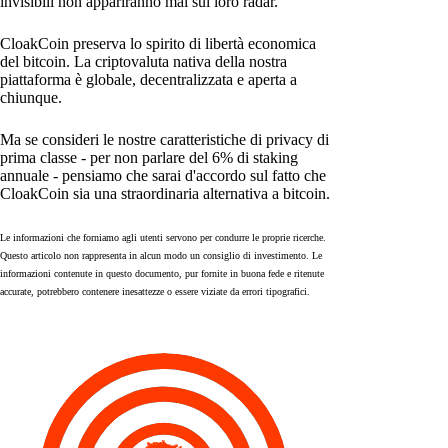
invisibili non appariranno mai sul loro radar.
CloakCoin preserva lo spirito di libertà economica
del bitcoin. La criptovaluta nativa della nostra
piattaforma è globale, decentralizzata e aperta a
chiunque.
Ma se consideri le nostre caratteristiche di privacy di
prima classe - per non parlare del 6% di staking
annuale - pensiamo che sarai d'accordo sul fatto che
CloakCoin sia una straordinaria alternativa a bitcoin.
Le informazioni che forniamo agli utenti servono per condurre le proprie ricerche.
Questo articolo non rappresenta in alcun modo un consiglio di investimento. Le
informazioni contenute in questo documento, pur fornite in buona fede e ritenute
accurate, potrebbero contenere inesattezze o essere viziate da errori tipografici.