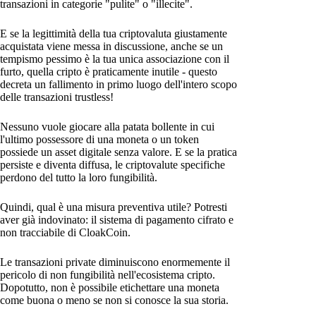
transazioni in categorie "pulite" o "illecite".
E se la legittimità della tua criptovaluta giustamente
acquistata viene messa in discussione, anche se un
tempismo pessimo è la tua unica associazione con il
furto, quella cripto è praticamente inutile - questo
decreta un fallimento in primo luogo dell'intero scopo
delle transazioni trustless!
Nessuno vuole giocare alla patata bollente in cui
l'ultimo possessore di una moneta o un token
possiede un asset digitale senza valore. E se la pratica
persiste e diventa diffusa, le criptovalute specifiche
perdono del tutto la loro fungibilità.
Quindi, qual è una misura preventiva utile? Potresti
aver già indovinato: il sistema di pagamento cifrato e
non tracciabile di CloakCoin.
Le transazioni private diminuiscono enormemente il
pericolo di non fungibilità nell'ecosistema cripto.
Dopotutto, non è possibile etichettare una moneta
come buona o meno se non si conosce la sua storia.