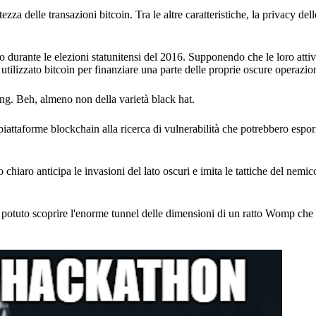
za delle transazioni bitcoin. Tra le altre caratteristiche, la privacy dell
to durante le elezioni statunitensi del 2016. Supponendo che le loro atti
 utilizzato bitcoin per finanziare una parte delle proprie oscure operazion
ng. Beh, almeno non della varietà black hat.
 piattaforme blockchain alla ricerca di vulnerabilità che potrebbero esporr
 chiaro anticipa le invasioni del lato oscuri e imita le tattiche del nemico
ro potuto scoprire l'enorme tunnel delle dimensioni di un ratto Womp ch