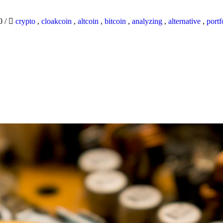
20
/
crypto
,
cloakcoin
,
altcoin
,
bitcoin
,
analyzing
,
alternative
,
portf