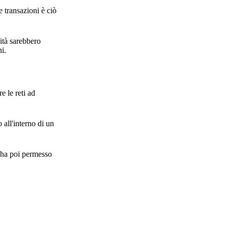
e transazioni è ciò
vità sarebbero
i.
e le reti ad
 all'interno di un
e ha poi permesso