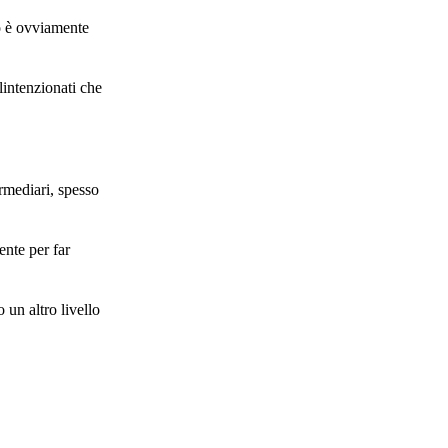
o è ovviamente
lintenzionati che
ermediari, spesso
ente per far
un altro livello