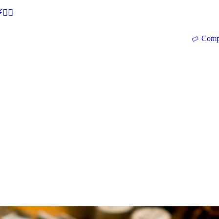
🕵‍♂
Comp