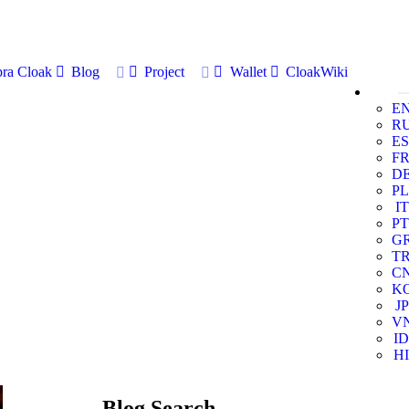
ra Cloak
Blog
Project
Wallet
CloakWiki
E
R
ES
F
D
PL
IT
PT
G
T
C
K
JP
V
ID
HI
Blog Search