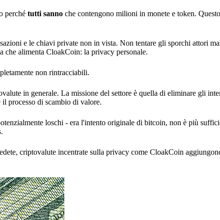
uo perché
tutti sanno
che contengono milioni in monete e token. Quest
sazioni e le chiavi private non in vista. Non tentare gli sporchi attori ma
nza che alimenta CloakCoin: la privacy personale.
letamente non rintracciabili.
ovalute in generale. La missione del settore è quella di eliminare gli int
 il processo di scambio di valore.
tenzialmente loschi - era l'intento originale di bitcoin, non è più suffici
s.
edete, criptovalute incentrate sulla privacy come CloakCoin aggiungono 