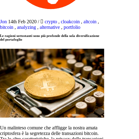
Jon
14th Feb 2020
/
crypto
,
cloakcoin
,
altcoin
,
bitcoin
,
analyzing
,
alternative
,
portfolio
Le ragioni sottostanti sono più profonde della sola diversificazione
del portafoglio
Un malinteso comune che affligge la nostra amata
criptosfera è la segretezza delle transazioni bitcoin.
Tra le altre caratteristiche, la privacy delle transazioni