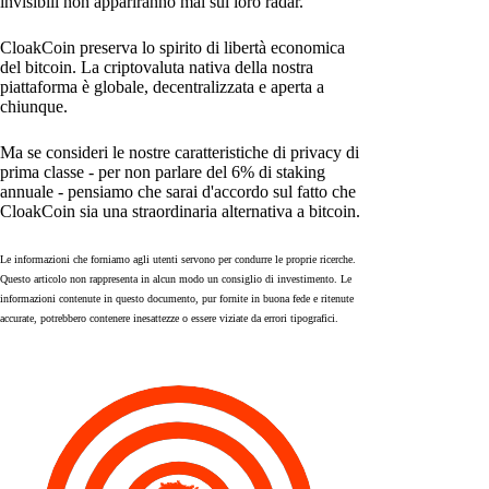
invisibili non appariranno mai sul loro radar.
CloakCoin preserva lo spirito di libertà economica
del bitcoin. La criptovaluta nativa della nostra
piattaforma è globale, decentralizzata e aperta a
chiunque.
Ma se consideri le nostre caratteristiche di privacy di
prima classe - per non parlare del 6% di staking
annuale - pensiamo che sarai d'accordo sul fatto che
CloakCoin sia una straordinaria alternativa a bitcoin.
Le informazioni che forniamo agli utenti servono per condurre le proprie ricerche.
Questo articolo non rappresenta in alcun modo un consiglio di investimento. Le
informazioni contenute in questo documento, pur fornite in buona fede e ritenute
accurate, potrebbero contenere inesattezze o essere viziate da errori tipografici.