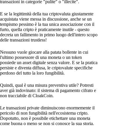
transazioni in categorie "pulite" o "illecite".
E se la legittimità della tua criptovaluta giustamente
acquistata viene messa in discussione, anche se un
tempismo pessimo è la tua unica associazione con il
furto, quella cripto è praticamente inutile - questo
decreta un fallimento in primo luogo dell'intero scopo
delle transazioni trustless!
Nessuno vuole giocare alla patata bollente in cui
l'ultimo possessore di una moneta o un token
possiede un asset digitale senza valore. E se la pratica
persiste e diventa diffusa, le criptovalute specifiche
perdono del tutto la loro fungibilità.
Quindi, qual è una misura preventiva utile? Potresti
aver già indovinato: il sistema di pagamento cifrato e
non tracciabile di CloakCoin.
Le transazioni private diminuiscono enormemente il
pericolo di non fungibilità nell'ecosistema cripto.
Dopotutto, non è possibile etichettare una moneta
come buona o meno se non si conosce la sua storia.