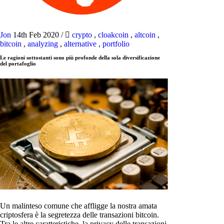
Jon
14th Feb 2020
/
crypto
,
cloakcoin
,
altcoin
,
bitcoin
,
analyzing
,
alternative
,
portfolio
Le ragioni sottostanti sono più profonde della sola diversificazione
del portafoglio
Un malinteso comune che affligge la nostra amata
criptosfera è la segretezza delle transazioni bitcoin.
Tra le altre caratteristiche, la privacy delle transazioni