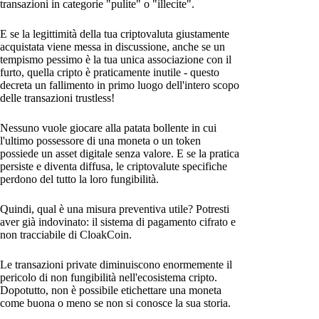
transazioni in categorie "pulite" o "illecite".
E se la legittimità della tua criptovaluta giustamente
acquistata viene messa in discussione, anche se un
tempismo pessimo è la tua unica associazione con il
furto, quella cripto è praticamente inutile - questo
decreta un fallimento in primo luogo dell'intero scopo
delle transazioni trustless!
Nessuno vuole giocare alla patata bollente in cui
l'ultimo possessore di una moneta o un token
possiede un asset digitale senza valore. E se la pratica
persiste e diventa diffusa, le criptovalute specifiche
perdono del tutto la loro fungibilità.
Quindi, qual è una misura preventiva utile? Potresti
aver già indovinato: il sistema di pagamento cifrato e
non tracciabile di CloakCoin.
Le transazioni private diminuiscono enormemente il
pericolo di non fungibilità nell'ecosistema cripto.
Dopotutto, non è possibile etichettare una moneta
come buona o meno se non si conosce la sua storia.