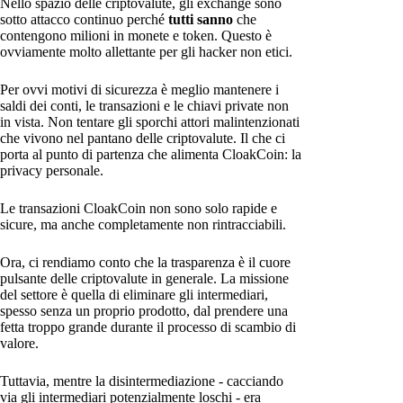
Nello spazio delle criptovalute, gli exchange sono
sotto attacco continuo perché
tutti sanno
che
contengono milioni in monete e token. Questo è
ovviamente molto allettante per gli hacker non etici.
Per ovvi motivi di sicurezza è meglio mantenere i
saldi dei conti, le transazioni e le chiavi private non
in vista. Non tentare gli sporchi attori malintenzionati
che vivono nel pantano delle criptovalute. Il che ci
porta al punto di partenza che alimenta CloakCoin: la
privacy personale.
Le transazioni CloakCoin non sono solo rapide e
sicure, ma anche completamente non rintracciabili.
Ora, ci rendiamo conto che la trasparenza è il cuore
pulsante delle criptovalute in generale. La missione
del settore è quella di eliminare gli intermediari,
spesso senza un proprio prodotto, dal prendere una
fetta troppo grande durante il processo di scambio di
valore.
Tuttavia, mentre la disintermediazione - cacciando
via gli intermediari potenzialmente loschi - era