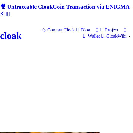
🎥 Untraceable CloakCoin Transaction via ENIGMA
⚡🕵‍♂
Compra Cloak
Blog
Project
cloak
Wallet
CloakWiki