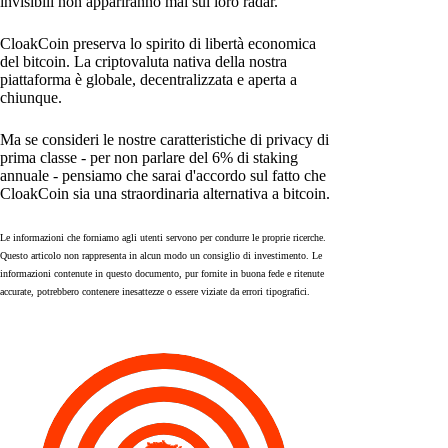
invisibili non appariranno mai sul loro radar.
CloakCoin preserva lo spirito di libertà economica
del bitcoin. La criptovaluta nativa della nostra
piattaforma è globale, decentralizzata e aperta a
chiunque.
Ma se consideri le nostre caratteristiche di privacy di
prima classe - per non parlare del 6% di staking
annuale - pensiamo che sarai d'accordo sul fatto che
CloakCoin sia una straordinaria alternativa a bitcoin.
Le informazioni che forniamo agli utenti servono per condurre le proprie ricerche.
Questo articolo non rappresenta in alcun modo un consiglio di investimento. Le
informazioni contenute in questo documento, pur fornite in buona fede e ritenute
accurate, potrebbero contenere inesattezze o essere viziate da errori tipografici.