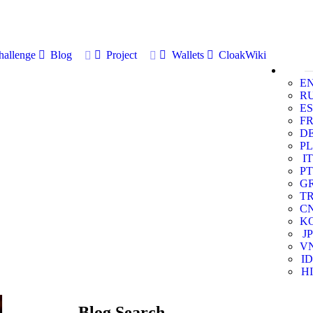
allenge
Blog
Project
Wallets
CloakWiki
E
R
ES
F
D
PL
IT
PT
G
T
C
K
JP
V
ID
HI
Blog Search