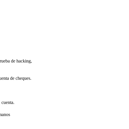
prueba de hacking,
cuenta de cheques.
 cuenta.
 manos