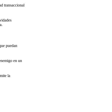
ad transaccional
ividades
a.
 que puedan
l enemigo en un
mite la