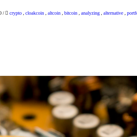
20
/
crypto
,
cloakcoin
,
altcoin
,
bitcoin
,
analyzing
,
alternative
,
portf