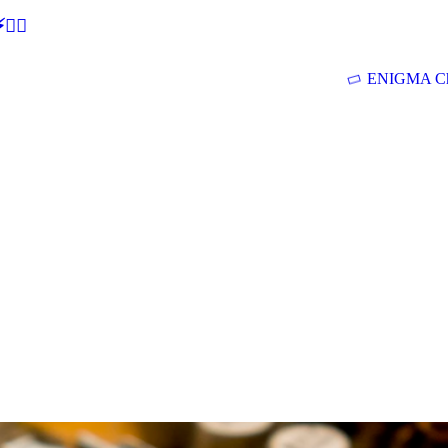
🕵‍♂
ENIGMA Ch