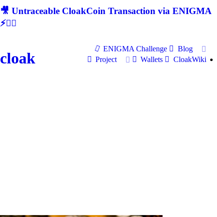
🎥 Untraceable CloakCoin Transaction via ENIGMA
⚡🕵‍♂
ENIGMA Challenge
Blog
cloak
Project
Wallets
CloakWiki