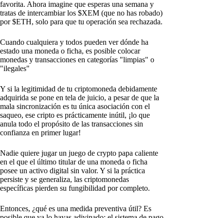
favorita. Ahora imagine que esperas una semana y
tratas de intercambiar los $XEM (que no has robado)
por $ETH, solo para que tu operación sea rechazada.
Cuando cualquiera y todos pueden ver dónde ha
estado una moneda o ficha, es posible colocar
monedas y transacciones en categorías "limpias" o
"ilegales"
Y si la legitimidad de tu criptomoneda debidamente
adquirida se pone en tela de juicio, a pesar de que la
mala sincronización es tu única asociación con el
saqueo, ese cripto es prácticamente inútil, ¡lo que
anula todo el propósito de las transacciones sin
confianza en primer lugar!
Nadie quiere jugar un juego de crypto papa caliente
en el que el último titular de una moneda o ficha
posee un activo digital sin valor. Y si la práctica
persiste y se generaliza, las criptomonedas
específicas pierden su fungibilidad por completo.
Entonces, ¿qué es una medida preventiva útil? Es
posible que ya lo hayas adivinado: el sistema de pago