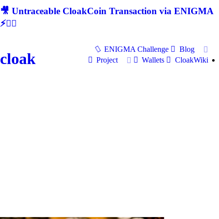
🎥 Untraceable CloakCoin Transaction via ENIGMA
⚡🕵‍♂
ENIGMA Challenge
Blog
cloak
Project
Wallets
CloakWiki