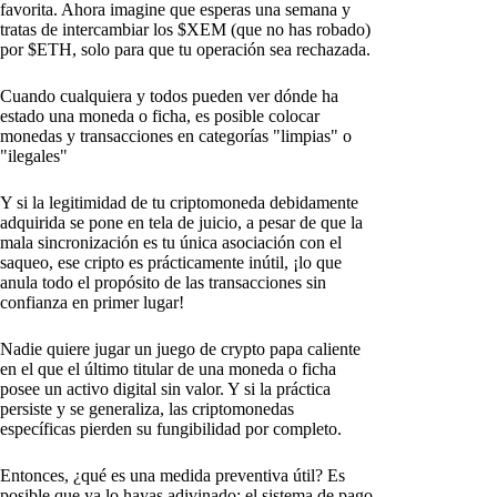
favorita. Ahora imagine que esperas una semana y
tratas de intercambiar los $XEM (que no has robado)
por $ETH, solo para que tu operación sea rechazada.
Cuando cualquiera y todos pueden ver dónde ha
estado una moneda o ficha, es posible colocar
monedas y transacciones en categorías "limpias" o
"ilegales"
Y si la legitimidad de tu criptomoneda debidamente
adquirida se pone en tela de juicio, a pesar de que la
mala sincronización es tu única asociación con el
saqueo, ese cripto es prácticamente inútil, ¡lo que
anula todo el propósito de las transacciones sin
confianza en primer lugar!
Nadie quiere jugar un juego de crypto papa caliente
en el que el último titular de una moneda o ficha
posee un activo digital sin valor. Y si la práctica
persiste y se generaliza, las criptomonedas
específicas pierden su fungibilidad por completo.
Entonces, ¿qué es una medida preventiva útil? Es
posible que ya lo hayas adivinado: el sistema de pago