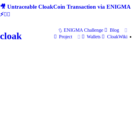
🎥 Untraceable CloakCoin Transaction via ENIGMA
⚡🕵‍♂
ENIGMA Challenge
Blog
cloak
Project
Wallets
CloakWiki