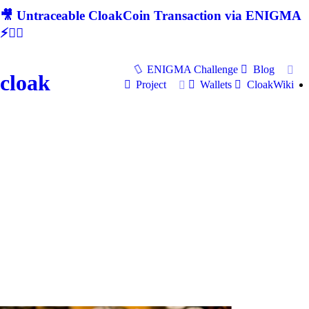
🎥 Untraceable CloakCoin Transaction via ENIGMA
⚡🕵‍♂
ENIGMA Challenge
Blog
cloak
Project
Wallets
CloakWiki