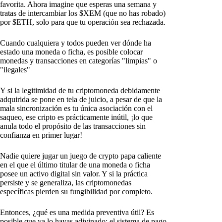
favorita. Ahora imagine que esperas una semana y
tratas de intercambiar los $XEM (que no has robado)
por $ETH, solo para que tu operación sea rechazada.
Cuando cualquiera y todos pueden ver dónde ha
estado una moneda o ficha, es posible colocar
monedas y transacciones en categorías "limpias" o
"ilegales"
Y si la legitimidad de tu criptomoneda debidamente
adquirida se pone en tela de juicio, a pesar de que la
mala sincronización es tu única asociación con el
saqueo, ese cripto es prácticamente inútil, ¡lo que
anula todo el propósito de las transacciones sin
confianza en primer lugar!
Nadie quiere jugar un juego de crypto papa caliente
en el que el último titular de una moneda o ficha
posee un activo digital sin valor. Y si la práctica
persiste y se generaliza, las criptomonedas
específicas pierden su fungibilidad por completo.
Entonces, ¿qué es una medida preventiva útil? Es
posible que ya lo hayas adivinado: el sistema de pago