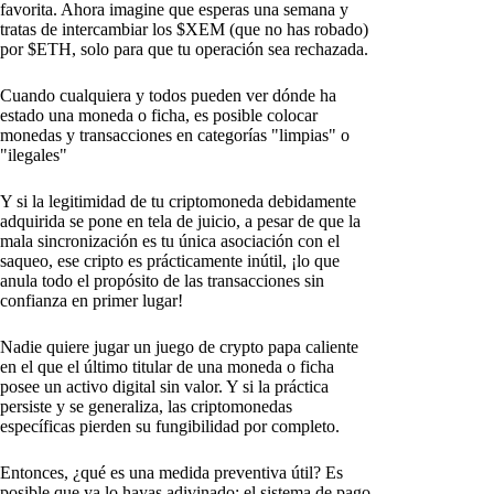
favorita. Ahora imagine que esperas una semana y
tratas de intercambiar los $XEM (que no has robado)
por $ETH, solo para que tu operación sea rechazada.
Cuando cualquiera y todos pueden ver dónde ha
estado una moneda o ficha, es posible colocar
monedas y transacciones en categorías "limpias" o
"ilegales"
Y si la legitimidad de tu criptomoneda debidamente
adquirida se pone en tela de juicio, a pesar de que la
mala sincronización es tu única asociación con el
saqueo, ese cripto es prácticamente inútil, ¡lo que
anula todo el propósito de las transacciones sin
confianza en primer lugar!
Nadie quiere jugar un juego de crypto papa caliente
en el que el último titular de una moneda o ficha
posee un activo digital sin valor. Y si la práctica
persiste y se generaliza, las criptomonedas
específicas pierden su fungibilidad por completo.
Entonces, ¿qué es una medida preventiva útil? Es
posible que ya lo hayas adivinado: el sistema de pago