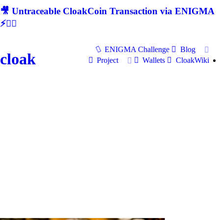
🎥 Untraceable CloakCoin Transaction via ENIGMA
⚡🕵‍♂
ENIGMA Challenge
Blog
cloak
Project
Wallets
CloakWiki