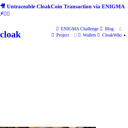
🎥 Untraceable CloakCoin Transaction via ENIGMA
⚡🕵‍♂
ENIGMA Challenge
Blog
cloak
Project
Wallets
CloakWiki