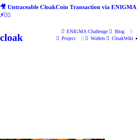
🎥 Untraceable CloakCoin Transaction via ENIGMA
⚡🕵‍♂
ENIGMA Challenge
Blog
cloak
Project
Wallets
CloakWiki