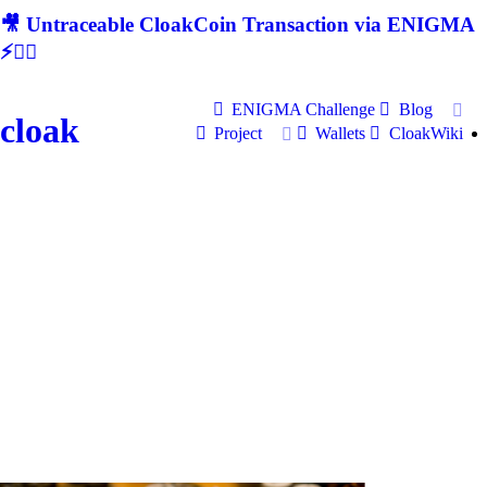
🎥 Untraceable CloakCoin Transaction via ENIGMA
⚡🕵‍♂
ENIGMA Challenge
Blog
cloak
Project
Wallets
CloakWiki