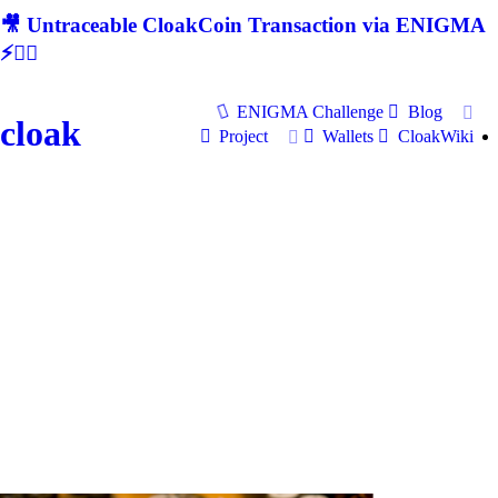
🎥 Untraceable CloakCoin Transaction via ENIGMA
⚡🕵‍♂
ENIGMA Challenge
Blog
cloak
Project
Wallets
CloakWiki