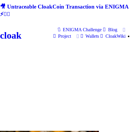
🎥 Untraceable CloakCoin Transaction via ENIGMA
⚡🕵‍♂
ENIGMA Challenge
Blog
cloak
Project
Wallets
CloakWiki