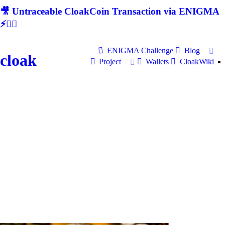
🎥 Untraceable CloakCoin Transaction via ENIGMA
⚡🕵‍♂
ENIGMA Challenge
Blog
cloak
Project
Wallets
CloakWiki