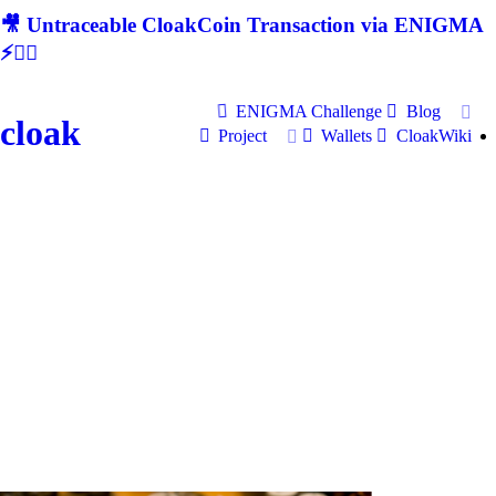
🎥 Untraceable CloakCoin Transaction via ENIGMA
⚡🕵‍♂
ENIGMA Challenge
Blog
cloak
Project
Wallets
CloakWiki