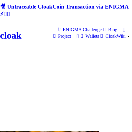
🎥 Untraceable CloakCoin Transaction via ENIGMA
⚡🕵‍♂
ENIGMA Challenge
Blog
cloak
Project
Wallets
CloakWiki