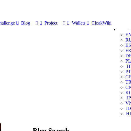
allenge
Blog
Project
Wallets
CloakWiki
E
R
ES
F
D
PL
IT
PT
G
T
C
K
JP
V
ID
HI
Blog Search