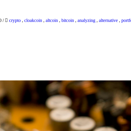
20
/
crypto
,
cloakcoin
,
altcoin
,
bitcoin
,
analyzing
,
alternative
,
portf