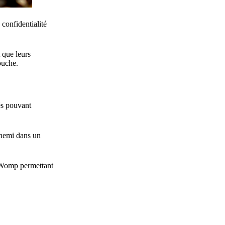
 confidentialité
 que leurs
ouche.
és pouvant
ennemi dans un
at Womp permettant