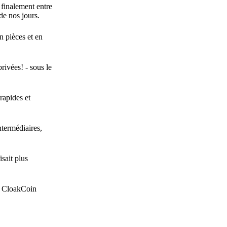
 finalement entre
de nos jours.
n pièces et en
privées! - sous le
rapides et
ntermédiaires,
isait plus
ue CloakCoin