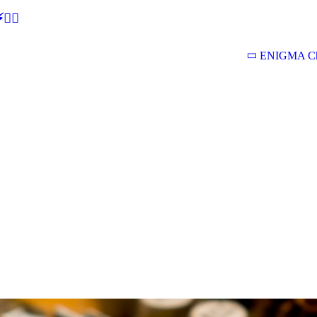
🕵‍♂
ENIGMA Ch