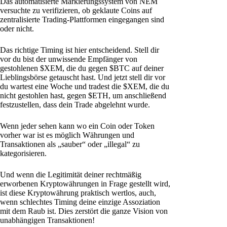
Das automatisierte Markierungssystem von NEM
versuchte zu verifizieren, ob geklaute Coins auf
zentralisierte Trading-Plattformen eingegangen sind
oder nicht.
Das richtige Timing ist hier entscheidend. Stell dir
vor du bist der unwissende Empfänger von
gestohlenen $XEM, die du gegen $BTC auf deiner
Lieblingsbörse getauscht hast. Und jetzt stell dir vor
du wartest eine Woche und tradest die $XEM, die du
nicht gestohlen hast, gegen $ETH, um anschließend
festzustellen, dass dein Trade abgelehnt wurde.
Wenn jeder sehen kann wo ein Coin oder Token
vorher war ist es möglich Währungen und
Transaktionen als „sauber“ oder „illegal“ zu
kategorisieren.
Und wenn die Legitimität deiner rechtmäßig
erworbenen Kryptowährungen in Frage gestellt wird,
ist diese Kryptowährung praktisch wertlos, auch,
wenn schlechtes Timing deine einzige Assoziation
mit dem Raub ist. Dies zerstört die ganze Vision von
unabhängigen Transaktionen!