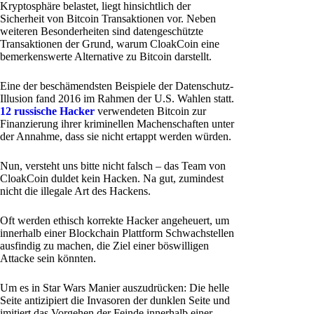
Kryptosphäre belastet, liegt hinsichtlich der
Sicherheit von Bitcoin Transaktionen vor. Neben
weiteren Besonderheiten sind datengeschützte
Transaktionen der Grund, warum CloakCoin eine
bemerkenswerte Alternative zu Bitcoin darstellt.
Eine der beschämendsten Beispiele der Datenschutz-
Illusion fand 2016 im Rahmen der U.S. Wahlen statt.
12 russische Hacker
verwendeten Bitcoin zur
Finanzierung ihrer kriminellen Machenschaften unter
der Annahme, dass sie nicht ertappt werden würden.
Nun, versteht uns bitte nicht falsch – das Team von
CloakCoin duldet kein Hacken. Na gut, zumindest
nicht die illegale Art des Hackens.
Oft werden ethisch korrekte Hacker angeheuert, um
innerhalb einer Blockchain Plattform Schwachstellen
ausfindig zu machen, die Ziel einer böswilligen
Attacke sein könnten.
Um es in Star Wars Manier auszudrücken: Die helle
Seite antizipiert die Invasoren der dunklen Seite und
imitiert das Vorgehen der Feinde innerhalb einer