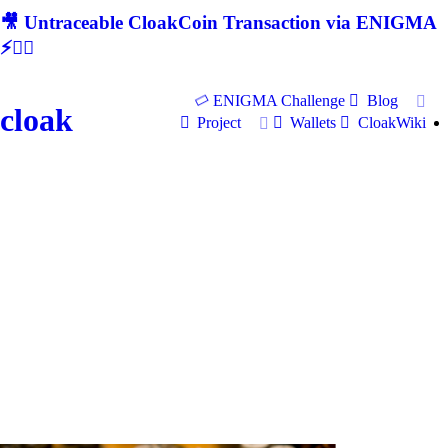
🎥 Untraceable CloakCoin Transaction via ENIGMA
⚡🕵‍♂
ENIGMA Challenge
Blog
cloak
Project
Wallets
CloakWiki