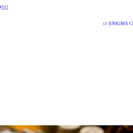
🕵‍♂
ENIGMA Ch