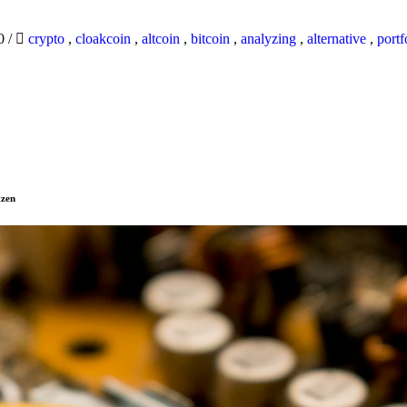
20
/
crypto
,
cloakcoin
,
altcoin
,
bitcoin
,
analyzing
,
alternative
,
portf
tzen