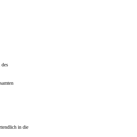
 des
esamten
ztendlich in die