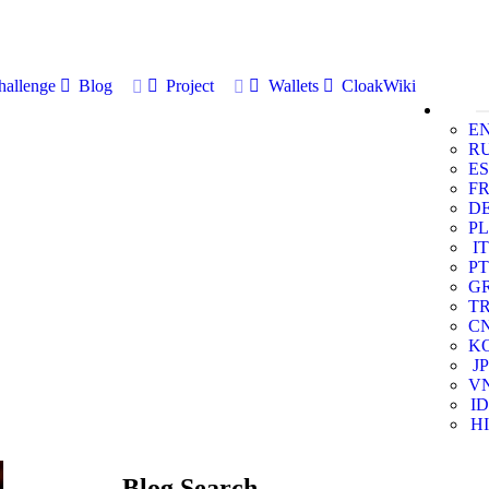
allenge
Blog
Project
Wallets
CloakWiki
E
R
ES
F
D
PL
IT
PT
G
T
C
K
JP
V
ID
HI
Blog Search