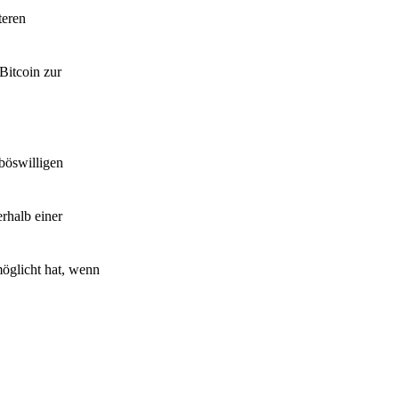
teren
itcoin zur
böswilligen
erhalb einer
möglicht hat, wenn