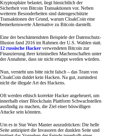
Kryptosphäre belastet, liegt hinsichtlich der
Sicherheit von Bitcoin Transaktionen vor. Neben
weiteren Besonderheiten sind datengeschützte
Transaktionen der Grund, warum CloakCoin eine
bemerkenswerte Alternative zu Bitcoin darstellt.
Eine der beschämendsten Beispiele der Datenschutz-
Illusion fand 2016 im Rahmen der U.S. Wahlen statt.
12 russische Hacker
verwendeten Bitcoin zur
Finanzierung ihrer kriminellen Machenschaften unter
der Annahme, dass sie nicht ertappt werden würden.
Nun, versteht uns bitte nicht falsch – das Team von
CloakCoin duldet kein Hacken. Na gut, zumindest
nicht die illegale Art des Hackens.
Oft werden ethisch korrekte Hacker angeheuert, um
innerhalb einer Blockchain Plattform Schwachstellen
ausfindig zu machen, die Ziel einer böswilligen
Attacke sein könnten.
Um es in Star Wars Manier auszudrücken: Die helle
Seite antizipiert die Invasoren der dunklen Seite und
imitiert das Vorgehen der Feinde innerhalb einer