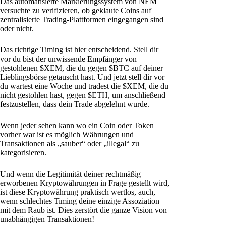
Das automatisierte Markierungssystem von NEM
versuchte zu verifizieren, ob geklaute Coins auf
zentralisierte Trading-Plattformen eingegangen sind
oder nicht.
Das richtige Timing ist hier entscheidend. Stell dir
vor du bist der unwissende Empfänger von
gestohlenen $XEM, die du gegen $BTC auf deiner
Lieblingsbörse getauscht hast. Und jetzt stell dir vor
du wartest eine Woche und tradest die $XEM, die du
nicht gestohlen hast, gegen $ETH, um anschließend
festzustellen, dass dein Trade abgelehnt wurde.
Wenn jeder sehen kann wo ein Coin oder Token
vorher war ist es möglich Währungen und
Transaktionen als „sauber“ oder „illegal“ zu
kategorisieren.
Und wenn die Legitimität deiner rechtmäßig
erworbenen Kryptowährungen in Frage gestellt wird,
ist diese Kryptowährung praktisch wertlos, auch,
wenn schlechtes Timing deine einzige Assoziation
mit dem Raub ist. Dies zerstört die ganze Vision von
unabhängigen Transaktionen!