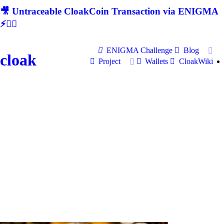
🎥 Untraceable CloakCoin Transaction via ENIGMA
⚡🕵‍♂
ENIGMA Challenge
Blog
cloak
Project
Wallets
CloakWiki