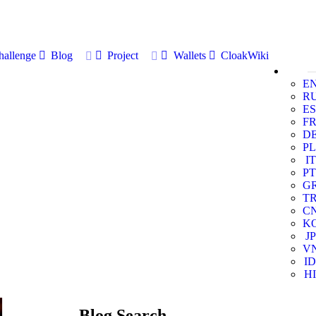
allenge
Blog
Project
Wallets
CloakWiki
E
R
ES
F
D
PL
IT
PT
G
T
C
K
JP
V
ID
HI
Blog Search