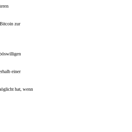
teren
itcoin zur
böswilligen
erhalb einer
möglicht hat, wenn