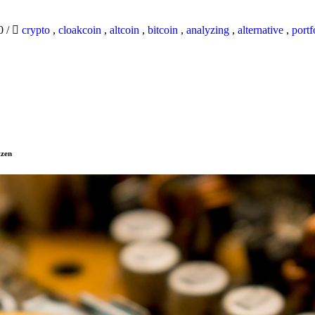
20
/
crypto
,
cloakcoin
,
altcoin
,
bitcoin
,
analyzing
,
alternative
,
portf
tzen