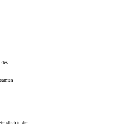
 des
esamten
ztendlich in die