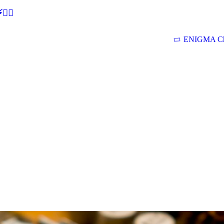
🕵‍♂
ENIGMA Ch