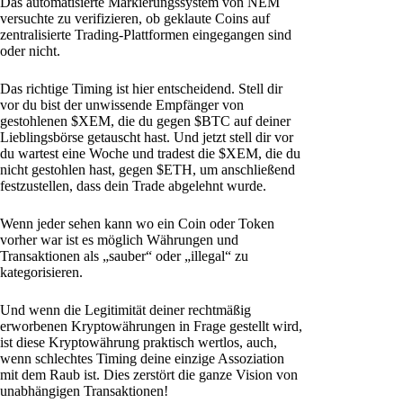
Das automatisierte Markierungssystem von NEM
versuchte zu verifizieren, ob geklaute Coins auf
zentralisierte Trading-Plattformen eingegangen sind
oder nicht.
Das richtige Timing ist hier entscheidend. Stell dir
vor du bist der unwissende Empfänger von
gestohlenen $XEM, die du gegen $BTC auf deiner
Lieblingsbörse getauscht hast. Und jetzt stell dir vor
du wartest eine Woche und tradest die $XEM, die du
nicht gestohlen hast, gegen $ETH, um anschließend
festzustellen, dass dein Trade abgelehnt wurde.
Wenn jeder sehen kann wo ein Coin oder Token
vorher war ist es möglich Währungen und
Transaktionen als „sauber“ oder „illegal“ zu
kategorisieren.
Und wenn die Legitimität deiner rechtmäßig
erworbenen Kryptowährungen in Frage gestellt wird,
ist diese Kryptowährung praktisch wertlos, auch,
wenn schlechtes Timing deine einzige Assoziation
mit dem Raub ist. Dies zerstört die ganze Vision von
unabhängigen Transaktionen!