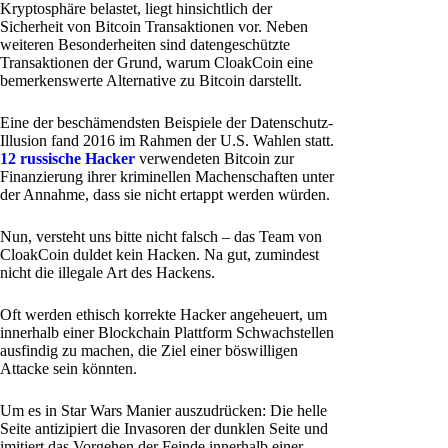
Kryptosphäre belastet, liegt hinsichtlich der
Sicherheit von Bitcoin Transaktionen vor. Neben
weiteren Besonderheiten sind datengeschützte
Transaktionen der Grund, warum CloakCoin eine
bemerkenswerte Alternative zu Bitcoin darstellt.
Eine der beschämendsten Beispiele der Datenschutz-
Illusion fand 2016 im Rahmen der U.S. Wahlen statt.
12 russische Hacker
verwendeten Bitcoin zur
Finanzierung ihrer kriminellen Machenschaften unter
der Annahme, dass sie nicht ertappt werden würden.
Nun, versteht uns bitte nicht falsch – das Team von
CloakCoin duldet kein Hacken. Na gut, zumindest
nicht die illegale Art des Hackens.
Oft werden ethisch korrekte Hacker angeheuert, um
innerhalb einer Blockchain Plattform Schwachstellen
ausfindig zu machen, die Ziel einer böswilligen
Attacke sein könnten.
Um es in Star Wars Manier auszudrücken: Die helle
Seite antizipiert die Invasoren der dunklen Seite und
imitiert das Vorgehen der Feinde innerhalb einer