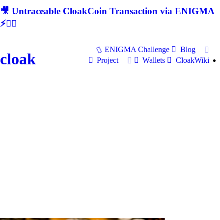
🎥 Untraceable CloakCoin Transaction via ENIGMA
⚡🕵‍♂
ENIGMA Challenge
Blog
cloak
Project
Wallets
CloakWiki