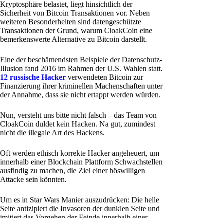
Kryptosphäre belastet, liegt hinsichtlich der
Sicherheit von Bitcoin Transaktionen vor. Neben
weiteren Besonderheiten sind datengeschützte
Transaktionen der Grund, warum CloakCoin eine
bemerkenswerte Alternative zu Bitcoin darstellt.
Eine der beschämendsten Beispiele der Datenschutz-
Illusion fand 2016 im Rahmen der U.S. Wahlen statt.
12 russische Hacker
verwendeten Bitcoin zur
Finanzierung ihrer kriminellen Machenschaften unter
der Annahme, dass sie nicht ertappt werden würden.
Nun, versteht uns bitte nicht falsch – das Team von
CloakCoin duldet kein Hacken. Na gut, zumindest
nicht die illegale Art des Hackens.
Oft werden ethisch korrekte Hacker angeheuert, um
innerhalb einer Blockchain Plattform Schwachstellen
ausfindig zu machen, die Ziel einer böswilligen
Attacke sein könnten.
Um es in Star Wars Manier auszudrücken: Die helle
Seite antizipiert die Invasoren der dunklen Seite und
imitiert das Vorgehen der Feinde innerhalb einer