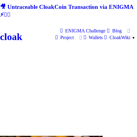
🎥 Untraceable CloakCoin Transaction via ENIGMA
⚡🕵‍♂
ENIGMA Challenge
Blog
cloak
Project
Wallets
CloakWiki