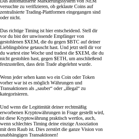
Das automatisierte Markierungssystem von NEM
versuchte zu verifizieren, ob geklaute Coins auf
zentralisierte Trading-Plattformen eingegangen sind
oder nicht.
Das richtige Timing ist hier entscheidend. Stell dir
vor du bist der unwissende Empfänger von
gestohlenen $XEM, die du gegen $BTC auf deiner
Lieblingsbörse getauscht hast. Und jetzt stell dir vor
du wartest eine Woche und tradest die $XEM, die du
nicht gestohlen hast, gegen $ETH, um anschließend
festzustellen, dass dein Trade abgelehnt wurde.
Wenn jeder sehen kann wo ein Coin oder Token
vorher war ist es möglich Währungen und
Transaktionen als „sauber“ oder „illegal“ zu
kategorisieren.
Und wenn die Legitimität deiner rechtmäßig
erworbenen Kryptowährungen in Frage gestellt wird,
ist diese Kryptowährung praktisch wertlos, auch,
wenn schlechtes Timing deine einzige Assoziation
mit dem Raub ist. Dies zerstört die ganze Vision von
unabhängigen Transaktionen!