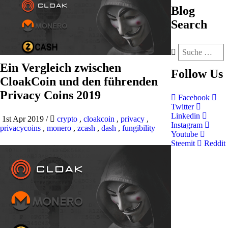
Blog
Search
Ein Vergleich zwischen
Follow
Us
CloakCoin und den führenden
Privacy Coins 2019
Facebook
Twitter
Linkedin
1st Apr 2019
/
crypto
,
cloakcoin
,
privacy
,
Instagram
privacycoins
,
monero
,
zcash
,
dash
,
fungibility
Youtube
Steemit
Reddit