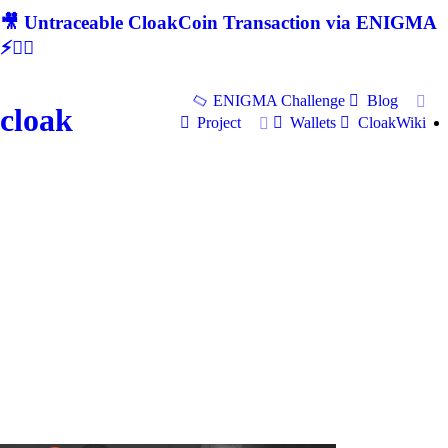
🎥 Untraceable CloakCoin Transaction via ENIGMA
⚡🕵‍♂
ENIGMA Challenge
Blog
cloak
Project
Wallets
CloakWiki