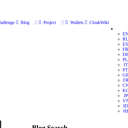
allenge
Blog
Project
Wallets
CloakWiki
E
R
ES
F
D
PL
IT
PT
G
T
C
K
JP
V
ID
HI
Blog Search