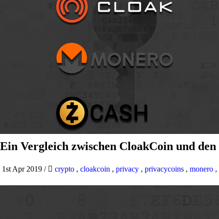
Ein Vergleich zwischen CloakCoin und den
1st Apr 2019
/
crypto
,
cloakcoin
,
privacy
,
privacycoins
,
monero
,