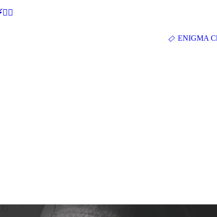
🕵‍♂
ENIGMA Ch