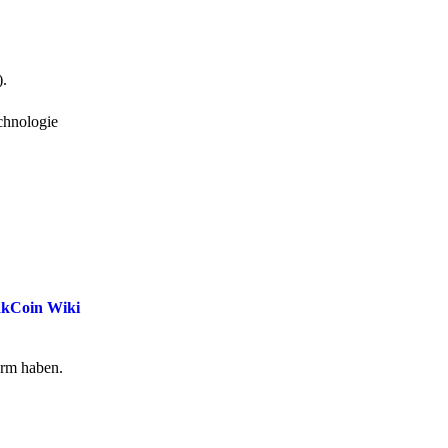
).
chnologie
akCoin Wiki
form haben.