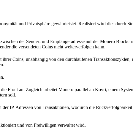
onymität und Privatsphäre gewährleistet. Realisiert wird dies durch St
zwischen der Sender- und Empfängeradresse auf der Monero Blockchai
nder die versendeten Coins nicht weiterverfolgen kann.
t ihrer Coins, unabhängig von den durchlaufenen Transaktionszyklen, er
en.
en.
ie Front an. Zugleich arbeitet Monero parallel an Kovri, einem System
ern soll.
on der IP-Adressen von Transaktionen, wodurch die Rückverfolgbarkeit
tioniert und von Freiwilligen verwaltet wird.