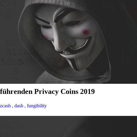
 führenden Privacy Coins 2019
zcash
,
dash
,
fungibility